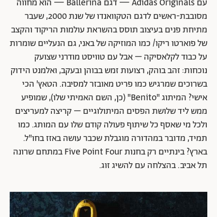
עם Adidas Originals — דגם Ballerina — הוא מחווה
מסובבת-ראשים לדגם הטקוואנדו של שנת 2000, שעבר
מתיחת פנים בעיצוב תוסס בהשראת עולמות הריקוד והקצב
של פוארטו ריקו/ כמו המוזיקה של באני, גם הנעליים שומרות
על כבוד לקלאסיקה – אבל עם טוויסט מודרני שצועק
נוכחות: זהב בוהק, רצועות זמש בבוהן ובעקב, ואלמנט הידוק
בשרוכים שמרגיש כמו פריט מאובזר למסיבה. הטאץ' הכי
אישי? המיתוג "Benito" (כן, השם האמיתי שלו), שמופיע
ממש ליד שלושת הפסים המיתולוגיים – קריצה למעריצים
ולכל מי שאסף כל שיתוף פעולה קודם שלו עם המותג. כמו
תמיד, מדובר במהדורה מוגבלת שכבר עושה באזז בחו"ל.
בארץ? בינתיים רק בחנות Five Point Four במתחם שרונה
תל אביב. בהצלחה עם להשיג זוג.