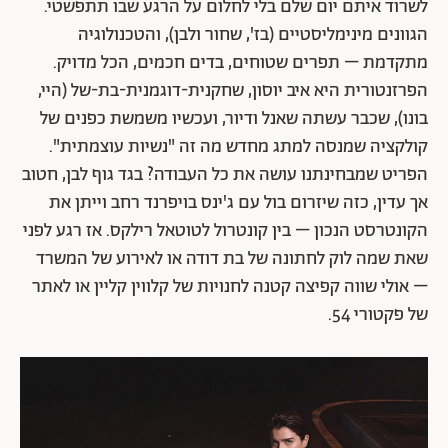
לשרוד איתם יום שלם בלי לחלום על הרגע שבו תתפשטי.
הגוונים מינימליסטיים (בז', שחור ולבן), והטכנולוגיה
מתקדמת – תפרים שטוחים, בדים חכמים, הכל מדויק.
הפרזנטורית היא איב יוסון, שחקנית-דוגמנית-בת-של (היי,
בונו), שכבר עשתה שאנל ודיור, ועכשיו משמשת כפנים של
קולקציה שמנסה למתג מחדש מה זה "נשיות עוצמתית".
הפריט שמבחינתנו עושה את כל העבודה? בגד גוף לבן, חטוב
אך עדין, כזה שיזרום בול עם ג'ינס בויפרנד רחב וייתן את
הקונטרסט הנכון – בין קונטרול לטוטאל רילקס. אז רגע לפני
שאת שמה לוק לחתונה של בת דודה או לאירוע של המשרד
– אולי שווה קפיצה קטנה לחנויות של קלווין קליין או לאתר
של פקטורי 54.