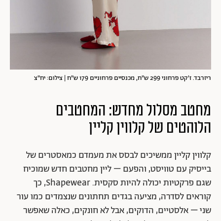
ריזרבד. ז'קט פרחוני 299 ש"ח, מכנסיים פרחוניים 179 ש"ח | צילום: יח"צ
מחטב מסלול מחדש: המחטבים
הלוהטים של קלווין קליין
קלווין קליין ממשיכים לבסס את מעמדם כמאסטרים של
בייסיק עם טוויסט, והפעם – ליין מחטבים חדש שמוכיח
שגם פרקטיות יכולה להיות סקסית. Shapewear, כך
קוראים לסדרה, מציעה בגדים תחתונים שנצמדים כמו עור
שני – אלסטיים, הדוקים, אבל לא חונקים, כאלה שאפשר