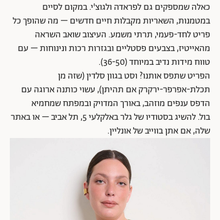
כאלה שמספקים גם לפראדה ולגוצ'י. במקום לסיים
במטמנות, השאריות מקבלות חיים חדשים – מה שהופך כל
פריט לחד-פעמי, תרתי משמע. העיצוב שואב השראה
מהאייטיז, בצבעים פסטליים ובגזרות רכות ונינוחות – עם
טווח מידות נדיב במיוחד (36-50).
הפריט שתפס אותנו? וסט בגוון סלדין (שזה מן
תכלת-אפרפר-ירקרק אם תהיתן), עשוי כותנה ארוגה עם
הדפס ענפים מוזהב, באורך המדויק ובמפתח שמחמיא
בול. להשיג בסטודיו של גלר באלקלעי 5, תל אביב – או באתר
שלה, אם אתן בווייב של אונליין.