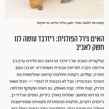
קימונו של Sack's, מחיר: 1,480 ש"ח | צילום: שי יחזקאל
האיט גירל הפולנית: ריזרבד עושה לנו
חשק לאביב
קולקציית האביב של ריזרבד מרגישה כמו פלירט עדין בין
אירופה הקרה לפריחה אביבית משוחררת. יש בה המון
תחרה, קפלים, רקמות וחולצות קרושה שמלטפות את
הטרנד הבוהמייני, אבל לא נכנעות לו לגמרי — הכול נשאר
מדויק, קצת פולני, קצת מאופק. גם כשזה שקפקף ופרחוני,
זה מרגיש מחושב: שמלות באורך ביניים, טופים מג'רזי רך,
ג'ינסים רחבים, חולצות מכופתרות וחצאיות שמתיישבות
מעולה עם פריטי דנים. הקולקציה כולה נראית כאילו היא