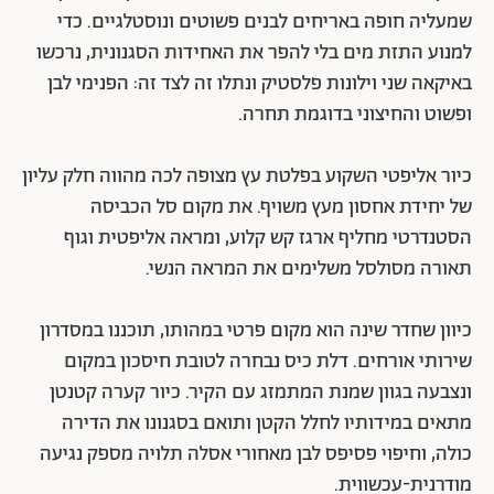
שמעליה חופה באריחים לבנים פשוטים ונוסטלגיים. כדי
למנוע התזת מים בלי להפר את האחידות הסגנונית, נרכשו
באיקאה שני וילונות פלסטיק ונתלו זה לצד זה: הפנימי לבן
ופשוט והחיצוני בדוגמת תחרה.
כיור אליפטי השקוע בפלטת עץ מצופה לכה מהווה חלק עליון
של יחידת אחסון מעץ משויף. את מקום סל הכביסה
הסטנדרטי מחליף ארגז קש קלוע, ומראה אליפטית וגוף
תאורה מסולסל משלימים את המראה הנשי.
כיוון שחדר שינה הוא מקום פרטי במהותו, תוכננו במסדרון
שירותי אורחים. דלת כיס נבחרה לטובת חיסכון במקום
ונצבעה בגוון שמנת המתמזג עם הקיר. כיור קערה קטנטן
מתאים במידותיו לחלל הקטן ותואם בסגנונו את הדירה
כולה, וחיפוי פסיפס לבן מאחורי אסלה תלויה מספק נגיעה
מודרנית-עכשווית.