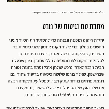
שילוב סממנים אורבניים עם אלמנטים וחומרי גלם מהטבע. צילום: אילן נחום
מתכת עם נגיעות של טבע
יחידת ריהוט תוכננה ונבנתה כדי להסתיר את הכיור מעיני
היושבים בסלון וכדי ליצור מקום אחסון לשני כיסאות בר
מסיביים, שהלקוחה דרשה. אגב כך יוצרת היחידה גב
לטלוויזיה ומקום לפח ומוסיפה חללי אחסון. כיוון שבעלת
הבית מרבה לארח, נרכש שולחן אוכל נפתח בחנות נטורה
שברישפון, שאליו צורפו שלושה כיסאות בריפוד שחור, עם
דוגמת פרחים בוורוד עתיק ולבן, וספסל עץ. הלקוחה רכשה
את שלד העץ של הספסל וביקשה להשאירו, והמעצבת
התאימה לו ריפוד מפוספס בגוני שחור, לבן וחום.
כאשר מספר המוזמנים מצריך זאת, אפשר לצרף לשולחן את