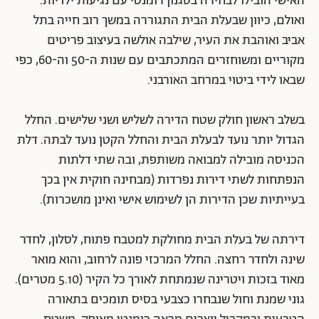
האישי הובילו לבחירה בסגנון רומנטי עם נגיעות ילדיות.
ואולם, כיוון שבעלת הבית התגוררה במשך רוב חייה בתל
אביב ואוהבת את העיר, שילבה אולשה בעיצוב פריטים
מקוריים ומשוחזרים המתכתבים עם שנות ה-50 וה-60, כפי
שבאו לידי ביטוי במרחב האורבני.
בשלב ראשון חולק שטח הדירה לשליש ושני שלישים. החלל
הגדול יותר נועד לבעלת הבית והחלל הקטן נועד לבתה. דלת
הכניסה מובילה למבואה משותפת, ובה שתי דלתות
הנפתחות לשתי דירות נפרדות (מבחינה חוקית אין בכך
בעייתיות שכן הדירות הן לשימוש אישי ואינן מושכרות).
דירתה של בעלת הבית מחולקת למטבח פתוח, לסלון, לחדר
שינה ולחדר רחצה. החלל המרכזי פונה לרחוב, והוא מואר
מאוד בזכות ויטרינה שנמתחת לאורך כל הקיר (5.10 מטרים).
גוני שמנת וחול שנבחרו כצבעי בסיס תומכים בתאורה