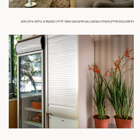
הדפס בננות מדליק והשידה הצהובה, מכניסים מעט הומור לדירה המוקפדת. צילום: אילן נחום