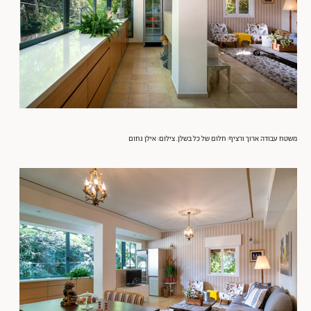
משטח עבודה ארוך ורציף: חלום של כל בשלן. צילום: אילן נחום