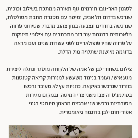
לסגנון האר-נובו תורמים גוף תאורה ממתכת בשילוב זכוכית,
שנרכש בדרום תל אביב, ומיטה עם מסגרת מתכת מסולסלת,
שנרכשה בחדרים ונצבעה בגוון צהוב מדברי. שטיחוני פרווה
מלאכותית בדוגמת עור דוב מתכתבים עם צילומי תינוקות
על פרווה שהיו פופולאריים לפני עשרות שנים ועם מראה
בדוגמה מיושנת שתלויה מול הדלת.
צילום בשחור-לבן של אמה של הלקוחה מוסגר ונתלה ליצירת
מגע אישי, ועומד בניגוד משעשע למנורות קריאה קטנטנות
בוורוד שנרכשו באיקאה. כונניות עץ לא מעובד נרכשו
בטולמנ'ס והוצבו משני צדי המיטה, ובמקום מגירות
מסורתיות נרכשו שני ארגזים מראטן סינתטי בגוני
אפור-חום-לבן בדוגמה גיאומטרית.