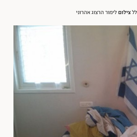
לל
צילום
לימור הרצוג אהרוני