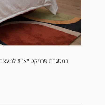
במסגרת פרויקט "צו 8 למעצבות" עיצבו אורנית סיגאוי ורונית ארדיטי הילל חדר ללוחם גולני שאיבד את עינו