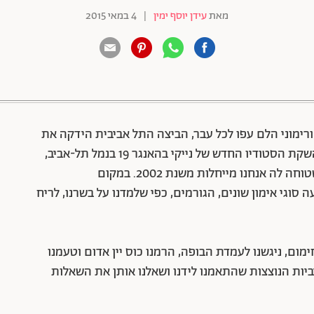
מאת
עידן יוסף ימין
|
4 במאי 2015
88 שיתופים | 132 צפיות
ורימוני הלם עפו לכל עבר, הביצה התל אביבית הידקה את
שולי הבועה, והזמינה אותנו לקפץ להזעתנו בארוע השקת הסטודיו החדש של נייקי בהאנגר 19 בנמל תל-אביב,
בתקווה שהאימון הזה יעזור לנו להשיג את הבטן השטוחה לה אנחנו מייחלות משנת 2002. במקום
NT, המשלבת בין ארבעה סוגי אימון שונים, הגורמים, כפי שלמדנו על בשרנו, לריח
ימום, ניגשנו לעמדת הבופה, הרמנו כוס יין אדום וטעמנו
ות הנוצצות שהתאמנו לידנו ושאלנו אותן את השאלות