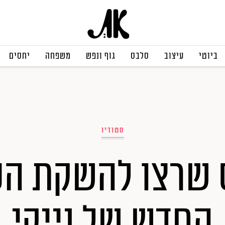
ביוטי
עיצוב
סלבס
גוף ונפש
משפחה
יחסים
סטודיו
שרצו להשקת הס
החדש של נייקי