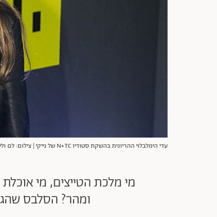
עדי הימלבלוי ההריונית בהשקת סטודיו N+TC של נייקי | צילום: לם וליץ סטודיו
מי מלכת הטייצים, מי אוכלת
ומהר? הסלבס שהגיע