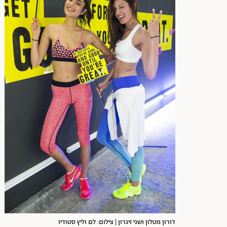
דורון מטלון ושני זיגרון | צילום: לם וליץ סטודיו