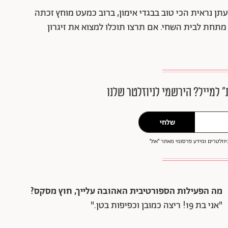
ן נראית הכי טוב בבגדי אימון, ברוב כמעט מוחץ זכתה
מתחת לבית השחי. אם תרצו תוכלו למצוא את זיגרון
״ למייל? הירשמי לניוזלטר שלנו
שלחי
וזלטרים ומידע פרסומי מאתר ״את״
מה הפעילות הספורטיבית האהובה עלייך, חוץ מסקס?
"אני בת 19! ריצה כמובן וכפיפות בטן."