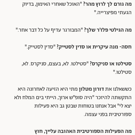
מה גורם לך לרוץ מהר?
"האוכל שאחרי האימון, בדיוק
הגעתי מפיצרייה."
מה הגילטי פלז'ר שלך?
"המבורגר עדיף על כל דבר אחר."
חסה- מנה עיקרית או סדין לסטייק?
"סדין לסטייק."
סטילטו או סניקרס?
"סטילטו. לא, בעצם, סניקרס. לא,
סטילטו."
כששאלנו את
דורון מטלון
מתי היא הזיעה לאחרונה היא
התקשתה להיזכר "היה סופ"ש ארוך, הייתי בים המלח ולא
יצא לי" אבל אנחנו בטוחות שבטן גב היא פעילות
ספורטיבית בפני עצמה.
מה הפעילות הספורטיבית האהובה עלייך, חוץ