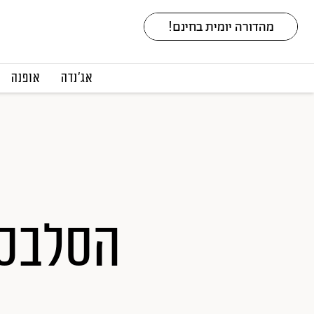
אג׳נדה
אופנה
הסלבס 