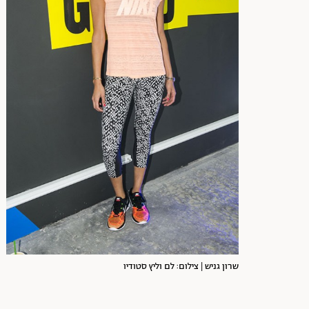
שרון גניש | צילום: לם וליץ סטודיו