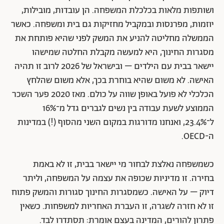
ושותפות מלאות בכלכלת המשפחה. הן עובדות, מובילות,
יוזמות, מפרנסות ובמקביל מחזיקות גם בית ומשפחה. כאשר
הממשלה מחליטה להניע את המשק לפני שהיא פותחת את
מסגרות החינוך, היא למעשה מקבלת החלטה שמישהו
יישאר בבית עם הילדים – ובישראל של 2026 לרוב זו תהיה
האישה. לא משום שהיא בוחרת בכך, אלא משום שהלחץ
הכלכלי לא פועל באופן שווה על כולם. מאז 2020 פער השכר
הממוצע לשעת עבודה בין נשים לגברים גדל מ־16%
ל־23.4%, ואנחנו מדורגות במקום השני מהסוף (!) במדינות
ה-OECD.
כשמשפחה נאלצת לבחור מי יישאר בבית, זו לא באמת
בחירה. זו מדיניות שכופה את עצמה על המשפחה, וליתר
דיוק – על האישה. כשמסגרות החינוך סגורות והמשק פתוח
זו לא חזרה לשגרה, זו העברת האחריות למשפחות. כשאין
פתרון להורים, המדינה בעצם אומרת: תסתדרו לבד.