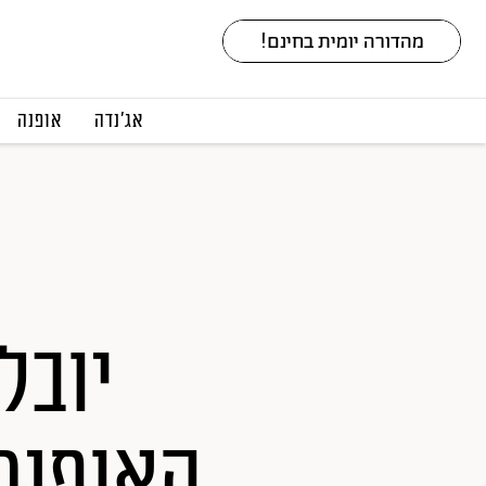
אג׳נדה
אופנה
יובל
האופנת