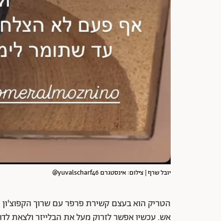
יובל שרף | צילום: אינסטגרם yuvalscharf46@
הטריק הוא בעצם קשירת פרפר עם שרוך הקפוצ'ון מ
אש. עכשיו אפשר לזרוק מעל את הבלייזר ולצאת לד