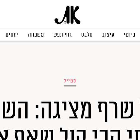
ביוטי
עיצוב
סלבס
גוף ונפש
משפחה
יחסים
סטייל
 שרף מציגה: השי
י הכי קול שאף א