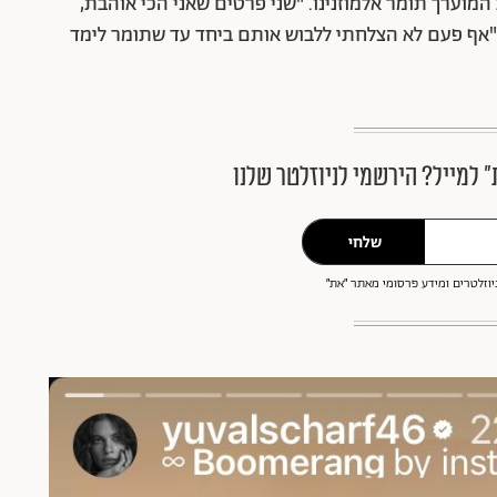
וערך תומר אלמוזנינו. "שני פרטים שאני הכי אוהבת,
"אף פעם לא הצלחתי ללבוש אותם ביחד עד שתומר לימד
״ למייל? הירשמי לניוזלטר שלנו
שלחי
וזלטרים ומידע פרסומי מאתר ״את״