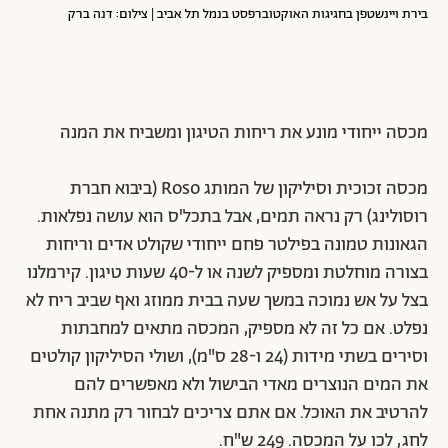
בירת ויינשטפן בחגיגות האוקטוברפסט בנמל תל אביב | צילום: דנה ברק
מכסה ייחודי מונע את ריחות הטיגון ומשביח את המנה
מכסה זכוכית וסיליקון של המותג Roso (ביבוא חברת
רוסולינג) רק נראה תמים, אבל בתכל'ס הוא עושה נפלאות.
הגאונות טמונה בפילטר פחם ייחודי שקולט אדים וריחות
בצורה מוחלטת ומספיק לשנה או ל-40 שעות טיגון. קירמלנו
בצל על אש נמוכה במשך שעה בבית ממוזג ואף שביב ריח לא
נפלט. אם כל זה לא מספיק, המכסה מתאים למחבתות
וסירים בשתי מידות (24 ו-28 ס"מ), ושולי הסיליקון קולטים
את המים הנוצרים מאדי הבישול ולא מאפשרים להם
להרטיב את האוכל. אם אתם צריכים לבחור רק מתנה אחת
לחג, לכו על המכסה. 249 ש"ח.