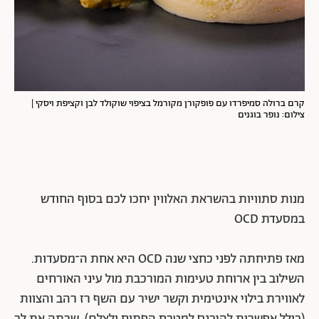
קרם ברולה סמיפרדו עם פופקורן מקורמל בציפוי שוקולד לבן וקציפת ויסקי |
צילום: נופר בוגנים
מנות סתוויות בהשראת האלווין יחכו לכם בסוף החודש
במסעדת OCD
מאז פתיחתה לפני כחצי שנה OCD היא אחת ה־מסעדות.
השילוב בין ארוחת טעימות המורכבת מול עיני האורחים
לאווירת בילוי אינטימית וקשר ישיר עם השף רז רהב והצוות
(כולל אפשרות להיכנס למטבח הפתוח ולצלם), שבתה את לב