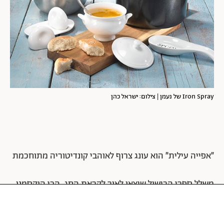
Iron Spray של נעמן | צילום: ישראל כהן
״אפייה עילית״ הוא עונג צרוף לאוהבי קונדיטוריה מתוחכמת
משלל ספרי הבישול שיצאו לאור לקראת החג, הכי הוקסמנו
מהספר שכולו יצירות פטיסרי יפהפיות, עוגות מעוצבות
וקינוחים עוצרי נשימה של השף־קונדיטור ערן