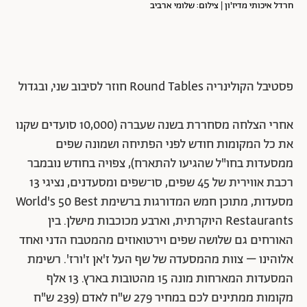
חרדל איכותי מדיז'ון | צילום: שלומי ארביב
פסטיבל הקולינריה Round Tables חוזר לסיבוב שני, ובגדול
אחרי הצלחה מסחררת בשנה שעברה (10,000 סועדים שקנו
את כל המקומות חודש לפני הפתיחה ושמונה שפים
ממסעדות בחו"ל שהגיעו להתארח), צפויה בחודש נובמבר
רכבת אווירית של 45 שפים, סו־שפים ומסעדנים, נציגי 13
מסעדות, מתוכן חמש המדורגות ברשימת World's 50 Best
Restaurants היוקרתית, וארבע מכוכבות מישלן. בין
האורחים גם שלושה שפים וירטואוזים מהמטבח הדני ואחד
אלוהינו – צוות מהמסעדה של שף העל ז'אן ז'ורז'. רשימת
המסעדות המארחות מונה 15 מהטובות בארץ. 13 אלף
מקומות ממתינים לכם במחיר 279 ש"ח לאדם (239 ש"ח