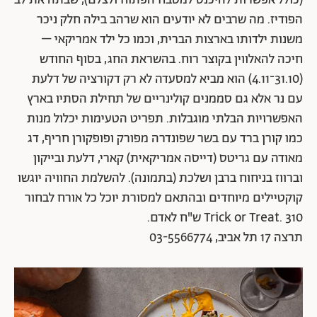
הפודיז. מה שרבים לא יודעים הוא שרהב בילה חלק ניכר
משנות ילדותו בארצות הברית, וכמו כל ילד אמריקאי –
חיכה להאלווין בקוצר רוח. בהשראת החג, בסוף החודש
(31.10־4.11) הוא מביא למסעדה לא רק דקורציה של דלעת
עם נר אלא גם סממנים קולינריים של תחילת הסתיו בארץ
האפשרויות הבלתי מוגבלות. תפריט הטעימות יכלול מנות
כמו קורן ברד עם בשר שפונדרה מפורק ופופקורן חריף, דג
מאודה עם גריטס (דייסה אמריקאית) קארי, דלעת ובייקון
וברווז בניחוח ברבן ושלכת (בתמונה). להשלמת החוויה יוגשו
קוקטיילים מיוחדים ובהתאם למסורת יוכל כל אורח לבחור
Trick or Treat. 310 ש"ח לאדם.
תרצה 17 תל אביב, 03-5566774