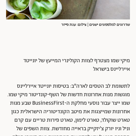
שדרוגים למלפפונים ישנים | צילום: ענת פייזר
מיקי שמו מצטרף לצוות הקולינרי המייעץ של יונייטד
איירליינס בישראל
לתשומת לב הטסים לארה"ב: בטיסות יונייטד איירליינס
מוגשות מנות אחרונות חדשות של השף-קונדיטור מיקי שמו.
שמו ייצר עבור נוסעי מחלקת ה-BusinessFirst שבע מנות
אחרונות שמייצגות את מיטב הקונדיטוריה הישראלית כגון
טארט שוקולד, טארט לימון, טארט פירות טריים עם קרם
וניל וניו יורק צ'יזקייק בראייה מחודשת. צוות השפים של