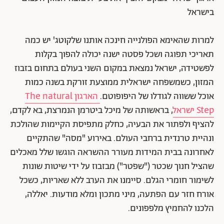
בישראל
למרות שהאימא הפולנייה חינכה אותנו שלקוטג' יש כמה
תאריכי תפוגה ושכל פסטה ישנה יכולה להפוך בקלות
לפשטידה, ישראל נמצאת במקום השני בעולם בתחום בזבוז
המזון, כשמשפחה ישראלית ממוצעת זורקת בשנה כמות
אוכל ששווה לגודלו של היפופוטם.
הארגון The natural
Step ישראל
, בראשותה של מיכל ביטרמן הנמרצת, בא לקדם,
להציף ולפתור את הבעיה, כחלק מתפיסת הקיימות שהולכת
ונהיית טרנדית ברחבי העולם. באירוע "מסה" שהתקיים
לאחרונה בבית המידות מעורר ההשראה הוגשו שלל מאכלים
שהציל חנוך שכטר ("שפטר") מבזבוז על ידי שיטות שונות
לשימור חומרי הגלם. סיימנו את הערב ללא שאריות, כשכל
אורח חזר עם הפתעה, מיני מתכון ומלא מודעות. יאללה,
הלכנו להחמיץ מלפפונים.