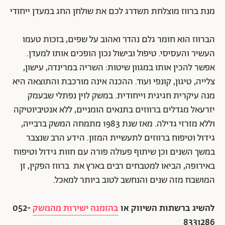
מנת ברווז מוצלחת תשדרג לכם את שולחן החג במעדן ייחודי
הברווז הוא חומר גלם נהדר ואהוב על שפים, בזכות טעמו
העשיר והעסיסי. טיפול ובישול נכון הופכים אותו למעדן.
אפשר להכין אותו במגוון שיטות: השריה במרינדה, עישון,
צלייה, טיגון, קונפי ועוד. ההכנה אינה מורכבת והתוצאה היא
מנה עיקרית חגיגית וייחודית. במשק לוין נפתלי שבעמק
יזרעאל מגדלים ברווזים בתנאים הומניים, ללא אנטיביוטיקה
וללא מזרזי גדילה. מאז שנת 1983 מתמחה המשק ברבייה,
גידול וטיפוח ברווזים לתעשיית המזון. הידע הרב שנצבר
במשך השנים וכן שיתוף פעולה פורה עם חוות גידול וטיפוח
באירופה, הביאו למטבחים רבים בארץ את ברווז הפקין, זן
המושבח מזה שנים והנחשב לטוב ביותר למאכל.
להשיג ברשתות השיווק או
בהזמנה ישירות מהמשק
052-
8331286