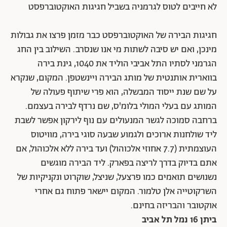
לא חייבים לטוס לגרמניה בשביל חגיגות האוקטוברפסט
חגיגות הבירה של האוקטוברפסט כבר מזמן פרצו את גבולות
מינכן, ואם יש סיבה לשתות מי אנו שנסרב. השילוב בין החג
הגרמני לסתיו התל אביבי הוליד את 1040, גינת בירה
בווארית אותנטית של מותג הבירה ויינשטפן. המקום, שנקרא
על שם שנת ייסוד המבשלה, הוא פרי שיתוף פעולה של
המותג עם בעלי המולי בלומ'ס, שם נרדף לבירה בעצמם.
ברחבה סמוכה לגשר המנעולים עם נוף לירקון אפשר לשבת
ליד שולחנות ארוכים ולגמוע שבעה סוגי בירה, מוויטוס
העוצמתית (7.7 אחוזי אלכוהול) ועד בירה ללא אלכוהול, אם
אתם בדיוק בדרך לריצה בפארק. ליד הבירה מוגשים
נשנושים תואמים כמו פרצעל, שניצל, שוקרוט ונקניקיות של
השרקוטייה אלן טלמור. המקום יישאר פתוח גם אחרי
אוקטובר והבריזה בחינם.
ביתן 16 נמל תל אביב