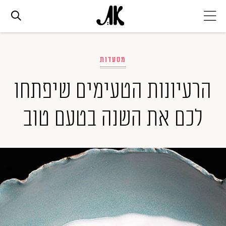
אג׳נדה
מסעדות
אופנה
הרעיונות הטעימים שיפתחו
לכם את השנה בטעם טוב
ביוטי
סלבס
ערוצים נוספים
המגזין