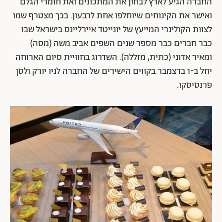
החברה הגיע לארץ לבחון את המתכונים ואת חומרי הגלם
ואישר את הקינוחים שיוחלפו אחת לרבעון. בכך מצטרף שמו
לצוות הקולינרי המייעץ של יונייטד איירליינס בישראל שבו
כבר חברים כבר מספר שנים השפים אביב משה (מסה)
ומאיר אדוני (כתית, מזללה). השדרוג בחוויית סיום הארוחה
יחל ב-1 בדצמבר בקווים הישירים של החברה לניו יורק ולסן
פרנסיסקו.