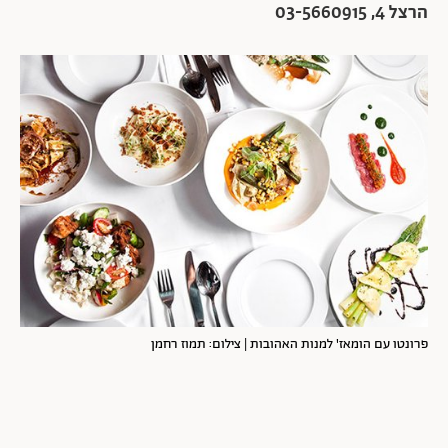
הרצל 4, 03-5660915
פרונטו עם הומאז' למנות האהובות | צילום: תמוז רחמן