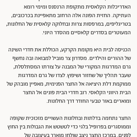
האדריכלות הקלאסית מתקופת הרנסנס ומימי רומא
העתיקה. החזית הפונה אלה הרחוב מתאפיינת בכרכובים,
בטריגליפים, במרפסות צרות ובחלוקה קלאסית של החלונות,
המעוטרים בסדרים קלאסיים מהסדר היוני.
הכניסה לבית היא מקומת הקרקע, הכוללת את חדרי השינה
של ההורים והילדים. מסדרון צר מוביל למבואה ובה נחשף
גרם המדרגות המקורי של המבנה על צורתו המסתלסלת,
שעבר תהליך של שחזור ושיפוץ. לצדו של גרם המדרגות
ממוקמת דלת היציאה אל החצר הפנימית, מאפיין מובהק של
הבית היווני הקלאסי. רוב חדרי הבית פונים אל החצר
ומוארים באור טבעי החודר דרך החלונות.
החצר נתחמה בדלתות ובחלונות העשויים מזכוכית שקופה
וממוסגרים בפרופיל בלגי כדי לטשטש את הגבולות בין החוץ
לפנים. במרכז החצר ניצב שולחן מוארך בעיצובה של