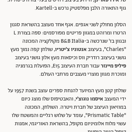
של
אירו סארינן
, הידוע בעיצוב רהיטים בעלי צורה פיסולית.
גוף התאורה הלבן מפלסטיק נרכש ב-Kartell.
הסלון מחולק לשני אגפים. אגף אחד מעוצב בהשראת סגנון
הרטרו ומרוהט במגוון פריטים מפורסמים: ספה בצורת L
ובגוון בז' שנרכשה ב-B&B Italia מקולקציה המכונה
"Charles", בעיצוב
אנטוניו צ'יטריו
, שולחן קפה נמוך מעץ
גושני בעיצוב רודריק ווס וכיסאות מעץ אלון גושני בעיצוב
פיליפ מיינזר
עבור חברת העיצוב E15, הפועלת בגרמניה
ומוכרת מגוון מוצרי מעצבים מרחבי העולם.
שולחן קטן מעץ המיועד להנחת ספרים עוצב בשנת 1957 על
ידי המעצב
איסמו נוגוצ'י
, והאבטיפוס שלו מוצג כיום
במוזיאון העיצוב של חברת ויטרה. השולחן, המכונה
"Prismatic Table", עומד על שלוש רגליים והמשטח שלו
עשוי מלוח אלומיניום מקופל, בהשראת האוריגמי, אמנות