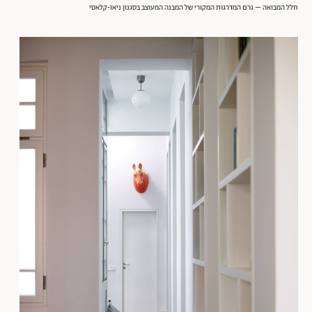
חלל המבואה – גרם המדרגות המקורי של המבנה המעוצב בסגנון ניאו-קלאסי