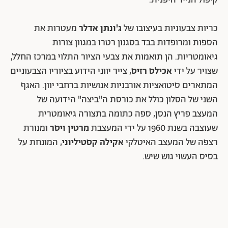
קיפול הנייר היפנית.
כריות צבעוניות בעיצובו של
ג'ונתן אדלר
מעטרות את
הספות ומרופדות בבד בסגנון רטרו במגוון צורות
גיאומטריות. הן תואמות את צבעי הציור התלוי במרכז החלל,
שצויר על ידי
אכילס רזיס
, צייר יווני הידוע בציוריו הצבעוניים
המתארים סיטואציות אורבניות אנושיות ברחבי יוון. האגף
השני של הסלון כולל את כורסת ה"ביצה" הידועה של
המעצב פריץ הנסן, ספה כתומה בתצורה גיאומטרית
שעוצבה בשנת 1960 על ידי המעצבת
מרטין ויסר
ומנורת
רצפה של המעצב האיטלקי
אקילה קסטיליוני
, המונחת על
בסיס העשוי גוש שיש.