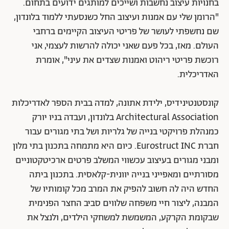
בחנויות עיצוב נחשבות ושייכים למותגים ידועים בתחום.
"הרומן שלי עם אמנות ועיצוב החל כשנסעתי ללמוד בלונדון,
שם נחשפתי לעושר של פריטי העיצוב הקיימים ברחבי
העולם. מאז, בכל פעם שאני יכולה להרשות לעצמי, אני
רוכשת פריטי ריהוט ואמנות שצדים את עיני", אומרת
האדריכלית.
קונסטנטינידיס, ילידת אתונה, למדה בבית הספר לאדריכלות
Architectural Association בלונדון, ועבדה בניו יורק
כמנהלת פרויקטי בנייה של גלריות ושל בתי מגורים עבור
חברת Eurostruct INC. כיום היא מתמחה בתכנון בתי מלון
ומבני מגורים בעיצוב עכשווי המשלב פרטים ארכיטקטוניים
מסורתיים ומאפייני בנייה יוונית-קלאסית. בתכנון ביתה
החדש היה לה חשוב להפיק את המרב מכל קומותיו של
המבנה, ליצור חיי משפחה שלווים סביב החצר הפנימית
שבקומת הקרקע, המשמשת למשחקי הילדים, ולנצל את