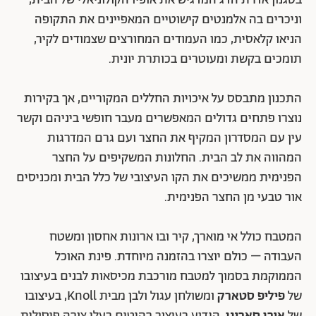
בסגנון אדרת הדג המדגיש את אופיו הקולוניאלי של הבית,
וניכרים בה אלמנטים קישוטיים המאפיינים את התקופה
הניאו קלאסית, כמו העמודים המחורצים שצמודים לקיר,
תומכים בקשת ומעוטרים בכותרת יונית.
התכנון מתבסס על איכויות החללים המקוריים, אך בקירות
נוצרו פתחים גדולים המאפשרים מעבר חופשי ביניהם וקשר
עין עם המסדרון המקיף את החצר ועם גרם המדרגות
המהווה את לב הבית. החלונות המשקיפים על החצר
הפנימית ממשיכים את הקו העיצובי של כלל הבית ומכניסים
אור טבעי מן החצר הפנימית.
המטבח כולל אי מוארך, קיר ובו ארונות אחסון ומשטח
העבודה – כולם יוצרו בהזמנה מיוחדת. פינת האוכל
הממוקמת בסמוך למטבח מורכבת מכיסאות לבנים בעיצובו
של
פיליפ סטארק
ומשולחן עגול ולבן מבית Knoll, בעיצובו