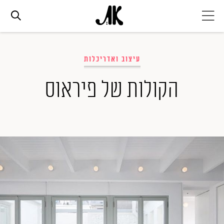
אג׳נדה
עיצוב ואדריכלות
אופנה
הקולות של פיראוס
ביוטי
סלבס
ערוצים נוספים
המגזין