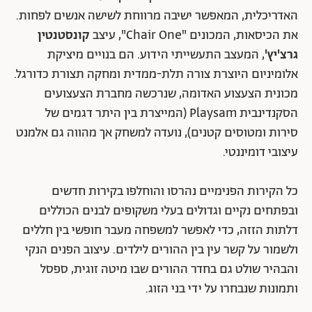
האדריכלית, המאפשר ישיבה מרווחת לשישה אנשים לפחות.
את הכיסאות, המכונים "Chair One", עיצב
קונסטנטין
גרצ'יץ'
, המעצב התעשייתי הידוע. הם בנויים מיציקת
אלומיניום היוצרת צורה תלת-ממדית ומחקה תצורת כדורגל.
מכונית הצעצוע האדומה, שנרכשה מחברת הצעצועים
הסקנדינבית Playsam (המייצרת בין היתר דגמים של
סירות ומטוסים קטנים), נועדה למשחק אך מהווה גם אלמנט
עיצובי דומיננטי.
כל הקירות הפנימיים נהרסו והוחלפו בקירות חדשים
ובפתחים נקיים וגדולים בעלי משקופים לבנים הכוללים
דלתות הזזה, כדי לאפשר למשפחה מעבר חופשי בין חללים
ולשמור על קשר עין בין ההורים לילדים. עיצוב הפנים הנקי
והבהיר שולט גם בחדר ההורים שבו מיטה זוגית, ספסל
ותמונות שנבחרו על ידי בני הזוג.