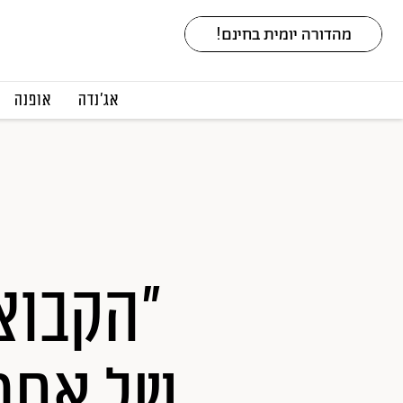
אג׳נדה
אופנה
"הקבוצ
של אחרי