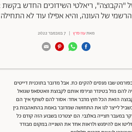
הרשמי של העונה, והיא אפילו עוד לא התחילה
מאת
עוז פרץ
|
7 בנובמבר 2022
88 שיתופים | 132 צפיות
פורמט שבו מנסים להקים כת. אבל מדובר בתוכנית דייטים
שלא היה להם מזל בטינדר וצירפו אותם לקבוצת וואטסאפ שגואל
בקבוצה הזאת הכל חוץ מדבר אחד: אסור להם לשתף איך הם
 בשביל לייצר לנו את התחושה שמדובר באמת בהתאהבות בין
 ולא בהתאהבות של שיכורים בשישי ב-4 בבוקר במעבר חצייה באלנבי. הם יצטרכו בשבוע הזה קודם כל
חליטו אם להיפגש ולראות אחד את השנייה במקום מבודד