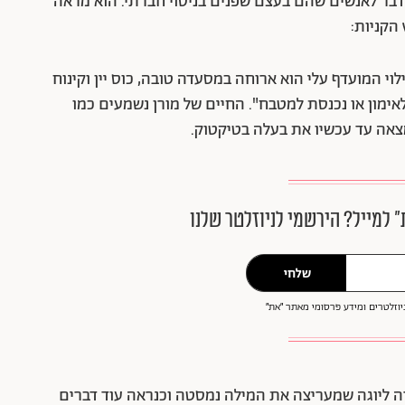
דבר לאנשים שהם בעצם שפנים בניסוי חברתי. הוא מראה
 הקניות:
ן, בת 34 מתל אביב. "הבילוי המועדף עלי הוא ארוחה במסעדה טובה, כוס יין וקינוח
לאימון או נכנסת למטבח". החיים של מורן נשמעים כמו
״ למייל? הירשמי לניוזלטר שלנו
שלחי
וזלטרים ומידע פרסומי מאתר ״את״
 28 מתל אביב, היא מורה ליוגה שמעריצה את המילה נמסטה וכנראה עוד דברים