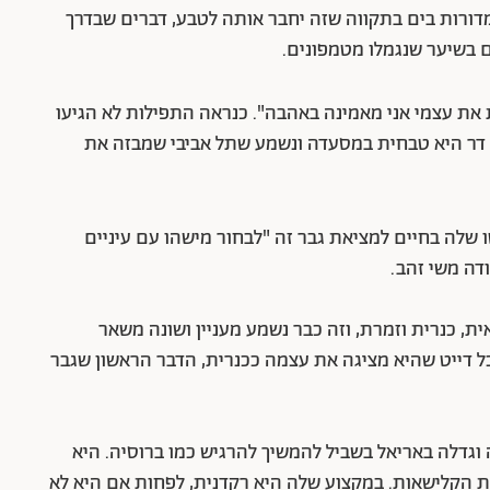
 מדורות בים בתקווה שזה יחבר אותה לטבע, דברים שבדרך
ם בשיער שנגמלו מטמפונים.
בת 30, "מאז שאני זוכרת את עצמי אני מאמינה באהבה". כנראה התפילות לא הגיעו
ת. דר היא טבחית במסעדה ונשמע שתל אביבי שמבזה את
, בת 31 עורכת דין. המוטו שלה בחיים למציאת גבר זה "לבחור מישהו עם עיניים
דה משי זהב.
, בת 30 מרמת גן מוזיקאית, כנרית וזמרת, וזה כבר נשמע מעניין ושונה משאר
בכל דייט שהיא מציגה את עצמה ככנרית, הדבר הראשון שגבר
שוהם, בת 30, נולדה ברוסיה וגדלה באריאל בשביל להמשיך להרגיש כמו ברוסיה. היא
ת הקלישאות. במקצוע שלה היא רקדנית, לפחות אם היא לא