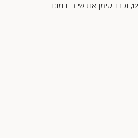
עוז פרץ צפה בפרק הראשון של "הקבוצה", ריאלטי השידוכים החדש בקשת 12, וכבר סימן את שי ב. כמוזר