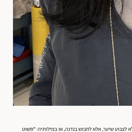
א לצבוע שיער, אלא לחבוש בנדנה, או במילותיה: "פשוט