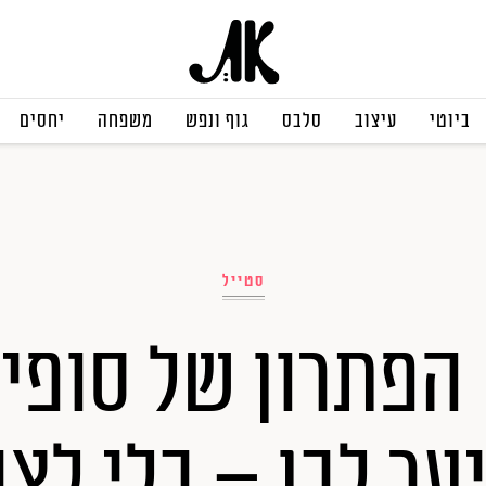
ביוטי
עיצוב
סלבס
גוף ונפש
משפחה
יחסים
סטייל
 הפתרון של סופיה
ער לבן – בלי לצב