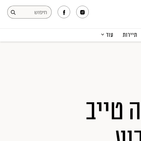
תיירות
עוד
המגזין
תרבות ופנאי
קריירה
הפקות אופנה
תוכן מקודם
 טייב
וע