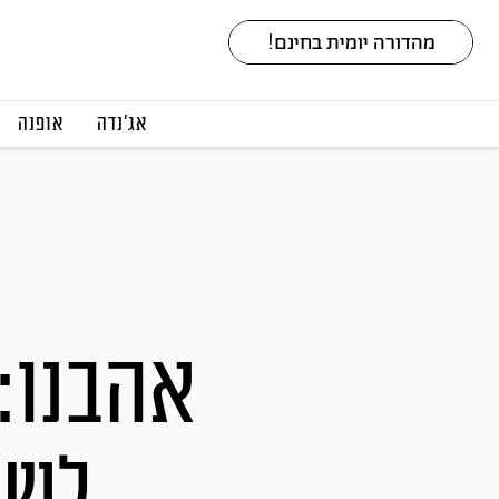
אג׳נדה
אופנה
אהבנו:
לשי