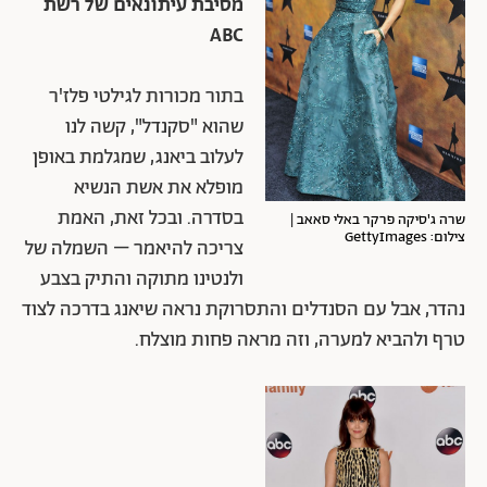
מסיבת עיתונאים של רשת
ABC
בתור מכורות לגילטי פלז'ר
שהוא "סקנדל", קשה לנו
לעלוב ביאנג, שמגלמת באופן
מופלא את אשת הנשיא
בסדרה. ובכל זאת, האמת
שרה ג'סיקה פרקר באלי סאאב |
צילום: GettyImages
צריכה להיאמר – השמלה של
ולנטינו מתוקה והתיק בצבע
נהדר, אבל עם הסנדלים והתסרוקת נראה שיאנג בדרכה לצוד
טרף ולהביא למערה, וזה מראה פחות מוצלח.