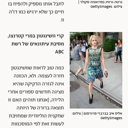
גרטה גרוויג בפרואנזה סקולר |
לתבל אותו מספיק ולהפיח בו
צילום: GettyImages
חיים כך שלא ירגיש כמו דז'ה
וו.
קרי וושינגטון במרי קטרנצו,
מסיבת עיתונאים של רשת
ABC
כמה טוב לראות שוושינגטון
חזרה לעצמה. ולא, הכוונה
אינה לגזרה הדקיקה שהיא
מציגה חודשים ספורים אחרי
הלידה, (אנחנו תוהים האם זו
תוצאה ברורה של היותה
אליס איב בברברי פרורסום | צילום:
שחקנית הוליוודית שמחויבת
GettyImages
לעשות זאת לפי המוסכמות