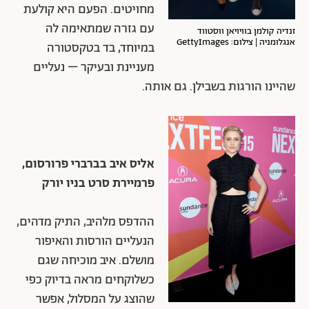
מחויטים. הפעם היא קולעת
עם גזרה שמתאימה לה
זנדיה קולמן בוויויאן ווסטווד
אנגלומניה | צילום: GettyImages
במיוחד, בד בטקסטורה
מעניינת ובעיקר – נעליים
שהיינו הורגות בשבילן. גם אותה.
אליס איב בברברי פרורסום,
פרמיירת סרט בניו יורק
ההדפס מלהיב, התיק מדהים,
הנעליים הורסות והאיפור
מושלם. איב מוכיחה שגם
כשלוקחים מראה בדיוק כפי
שהוצג על המסלול, אפשר