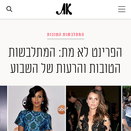
אג׳נדה
המתלבשות הטובות
אופנה
הפרינט לא מת: המתלבשות
הטובות והרעות של השבוע
ביוטי
סלבס
ערוצים נוספים
המגזין