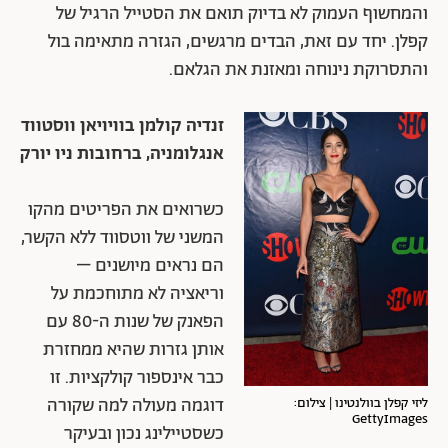
והמחשוף העמוק לא בדיוק תואם את הסטייל הרגיל של
קפלן. יחד עם זאת, הבדים מרגשים, הגזרה מתאימה בול
והתסרוקת נינוחה ומאזנת את הגלאם.
זנדיה קולמן בוויויאן ווסטווד
אנגלומניה, ברחובות ניו יורק
כשרואים את הפריטים מהקו
המשני של ווטסווד ללא הקשר,
הם נראים מיושנים –
וריאציה לא מתוחכמת על
הפאנק של שנות ה-80 עם
אותן גזרות שהיא ממחזרת
כבר אינספור קולקציות. זו
דוגמה מעולה למה שקורה
ליזי קפלן בוולנטינו | צילום:
GettyImages
כשסטיילינג נכון ובעיקר