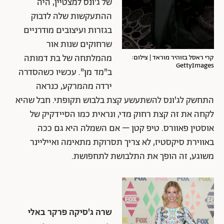
של ג'ונס למצטיין, היה
ההתעקשות שלה לדבוק
בגזרות ועיצובים מודרניים
שרחוקים שנות אור
מהמלתחה של בת דמותה
קרי ראסל בזוהיר מוראד | צילום:
GettyImages
ב"מד מן". עכשיו כשהסדרה
ירדה מהמרקע, כנראה
התחשק לג'ונס להשתעשע קצת בלבוש תקופתי. חבל שהיא
לקחה את זה קצת רחוק מדי, ונראית כמו הסיידקיק של
אוסטין פאוורס. טיפ קטן – אם השמלה היא גם ככה
באווירת סיקסטיז, לא צריך תסרוקת מתאימה ואייליינר
משוגע, זה הופך את התלבושת לתחפושת.
שרה ג'סיקה פרקר באלי