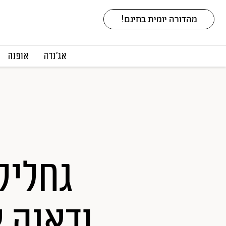
אג׳נדה
אופנה
גחלילי
ודאנה א