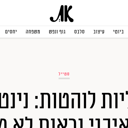
ביוטי
עיצוב
סלבס
גוף ונפש
משפחה
יחסים
סטייל
ות לוהטות: נינט
יבגי נראות לא 