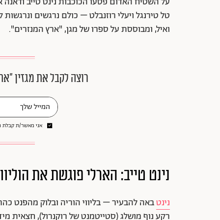
על השטיח האדום פסעו הכוכבות נינט טייב ודאנה איב
טל טירנגל ויעלי רוזנבלט – כולם נרגשים ונרגשות
ואיל, ומבוססת על ספרו של מגן, "ארץ המנזרים".
רוצה לקבל את מגזין ״את
אני מאשר/ת קבלת ני
נינט טייב: הארלי פוגשת את הוליוו
נינט
רקע נוף מושלג (סטייטמנט של רוקנרול), חצאית מי