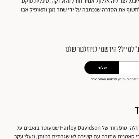
גי, לצד ליה אללוף, אמיר חורי, עלא דקה, סיגלית פוקס,
 לחשוף את הסדרה שנכתבה על ידי שחר מגן ותאופיק אבו
״ למייל? הירשמי לניוזלטר שלנו
שלחי
וזלטרים ומידע פרסומי מאתר ״את״
ד
באה להבעיר – בליווי הוריה ובלוק מהפנט כהרגלה: טופ גזור של Harley Davidson שמעוטר בזאבים על
די סאטנית שחורה עם קשירה לא שגרתית במותן, ונעלי עקב