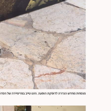
מנסחת מחדש הגדרה לדופקת הופעה. נינט טייב בפרימיירה של הסדרה "