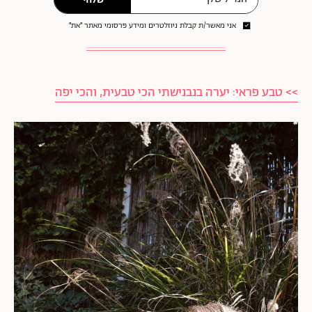
שלחי
אני מאשר/ת קבלת ניוזלטרים ומידע פרסומי מאתר ״את״
>> טבע פראי: יערה בנבנישתי הכי טבעית, והכי יפה