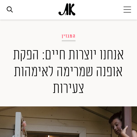
אג׳נדה
המגזין
אופנה
אנחנו יוצרות חיים: הפקת
אופנה שמרימה לאימהות
ביוטי
צעירות
סלבס
ערוצים נוספים
המגזין