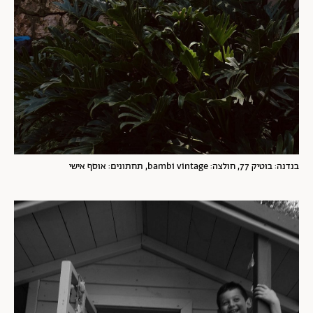
בנדנה: ‏בוטיק 77, חולצה: bambi vintage, תחתונים: אוסף אישי