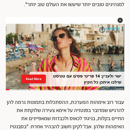
למנהיגים טובים יותר שיעשו את העולם טוב יותר".
ישר ולעניין: 14 פריטי פסים עם טוויסט
Read More
שילכו איתכן כל הקיץ
עבור רוב אימהות המערכת, ההסתכלות בתמונות גרמה להן
להרגיש שמדובר בפנטזיה על אימא צעירה שלוקחת את
החיים בקלות, בניגוד לכאוס ולכבדות שמאפיינים את
האימהות שלהן. אבל לקינן חשוב להבהיר אחרת: "בסבנטיז