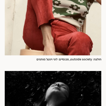
חולצה: outside society, מכנסיים: לוני וינטג׳ מותגים