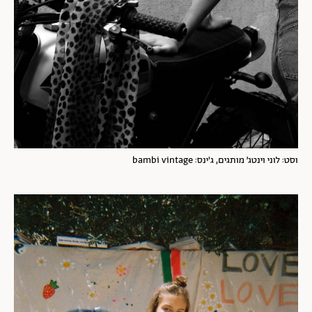
וסט: לוני וינטג׳ מותגים, ג'ינס: bambi vintage