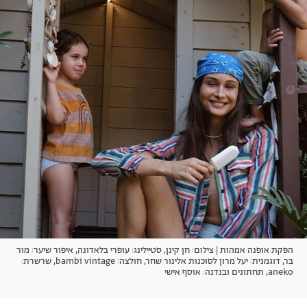
אודות
תרבות ופנאי
מי אנחנו
הפקות אופנה
שירות לקוחות למנויים
תנאי שימוש
עיצוב
מדיניות פרטיות
בריאות
כתבו לנו
הצהרת נגישות
קריירה
יחסים
© יובל סיגלר תקשורת בע"מ 2026
RGB Media
משפחה
Designed, Developed and Powered by
חופש
תוכן מקודם
הפקת אופנה אמהות | צילום: חן קינן, סטיילינג: עופרי בלאדונה, איפור שיער: מור
בר, דוגמנית: יעל מרון לסוכנות אלינור שחר, חולצה: bambi vintage, שרשרת:
aneko, תחתונים ובנדנה: אוסף אישי