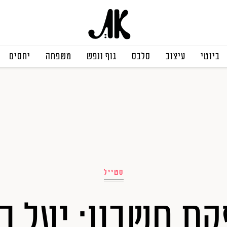
ביוטי
עיצוב
סלבס
גוף ונפש
משפחה
יחסים
סטייל
קת חשבון: יעל בר