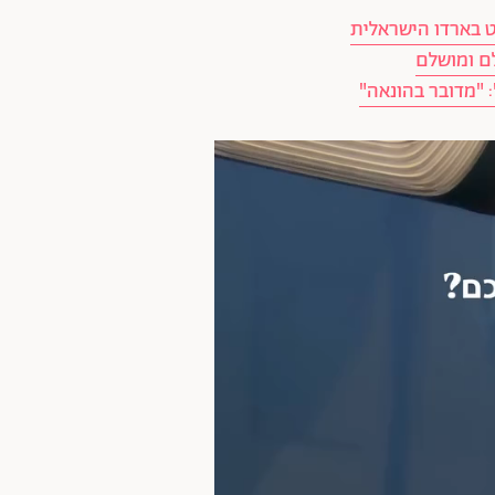
לם ומושלם
 "מדובר בהונאה"