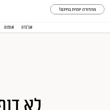
אג׳נדה
אופנה
לא דופ