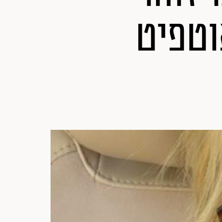
וטפיט