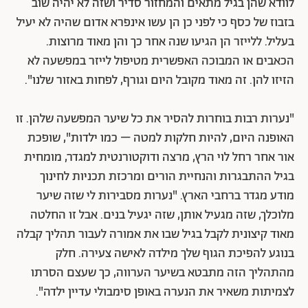
לוודא שהן בגיל מתאים והמחזור סדיר ושזה לא יהיה שוב
בזבוז של כסף כי לפני כן הן עשו אינפרא אדום שהיה לא יעיל
בעליל. ללייזר הן הגיעו שנה אחר כך והן מאוד מרוצות.
הכאבים או המבוכה האפשרית מטיפול לייזר במפשעה לא
הזיזו להן. זה מאוד מקובל היום וגורף, לפחות באזור שלנו".
"נערות רבות בוחרות להסיר את כל שיער המפשעה שלהן. זו
האופנה היום, להיות חלקות למטה – כמו ילדות", שופכת
אור אחר רחל לוי הרץ, מרצה ודוקטורנטית למגדר, מומחית
בגיל ההתבגרות והנחיית הורים ומרכזת תכניות לחינוך
מודע מגדר ברחבי הארץ. "נערות מסבירות לי שזה שיער
מלוכלך, שזה מגעיל אותן, שזה יגעיל בנים. אבל זו החלטה
מאוד קיצונית לקבל בגיל שבו את אמורה לעבור תהליך קבלה
בנוגע להפיכת הגוף שלך מילדה לאישה צעירה. חלק
מהתהליך הזה מתבטא בשיער הערווה, כך שעצם הסרתו
לצמיתות משאיר את הנערה באופן סימבולי עדיין ילדה".