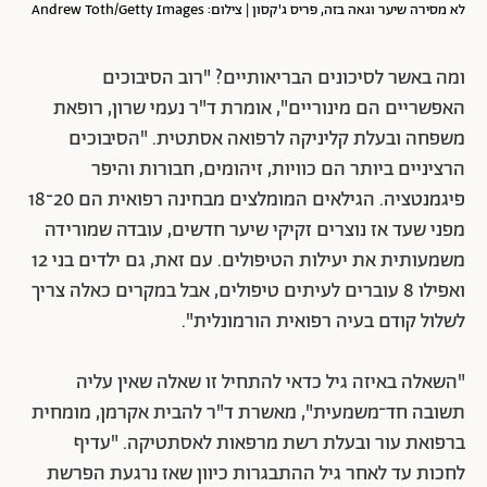
לא מסירה שיער וגאה בזה, פריס ג'קסון | צילום: Andrew Toth/Getty Images
ומה באשר לסיכונים הבריאותיים? "רוב הסיבוכים
האפשריים הם מינוריים", אומרת ד"ר נעמי שרון, רופאת
משפחה ובעלת קליניקה לרפואה אסתטית. "הסיבוכים
הרציניים ביותר הם כוויות, זיהומים, חבורות והיפר
פיגמנטציה. הגילאים המומלצים מבחינה רפואית הם 20־18
מפני שעד אז נוצרים זקיקי שיער חדשים, עובדה שמורידה
משמעותית את יעילות הטיפולים. עם זאת, גם ילדים בני 12
ואפילו 8 עוברים לעיתים טיפולים, אבל במקרים כאלה צריך
לשלול קודם בעיה רפואית הורמונלית".
"השאלה באיזה גיל כדאי להתחיל זו שאלה שאין עליה
תשובה חד־משמעית", מאשרת ד"ר להבית אקרמן, מומחית
ברפואת עור ובעלת רשת מרפאות לאסתטיקה. "עדיף
לחכות עד לאחר גיל ההתבגרות כיוון שאז נרגעת הפרשת