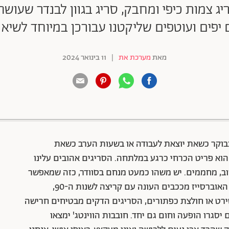
יג צמות כיפי ומחבק, סריג בגוון לבנדר שעושה
 יפים ועוטפים שליקטנו עבורכן במיוחד לשיא
מאת
מערכת את
|
11 בינואר 2024
88 שיתופים | 132 צפיות
בבוקר כשאת יוצאת לעבודה או בשעות הערב כשאת
וא פריט הכרחי כרגע במלתחה. הסריגים אהובים עלינו
וב, מחממים. יש משהו כמעט מנחם בסוודר, כזה שמאפשר
עיטוף ועל הדרך נותן אפיל אגבי ומדליק ללוק. סריגי האוברסייז מככבים העונה עם קריצה לשנות ה-90,
שירט או חולצת כפתורים, הסריגים הדקים מבטיחים חרישה
יסגרו הופעה וחום גם יחד. חובבות הווינטג' ימצאו