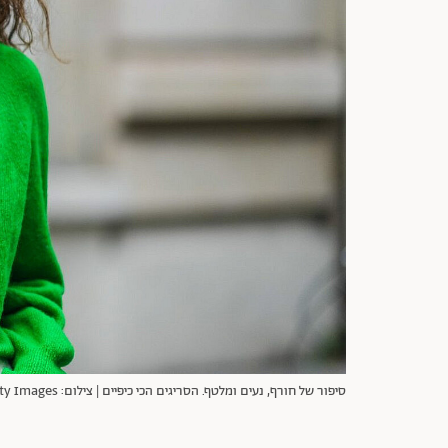
סיפור של חורף, נעים ומלטף. הסריגים הכי כיפיים | צילום: Edward Berthelot/Getty Images