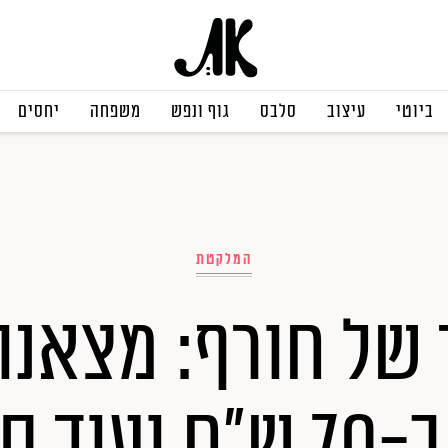
ביוטי
עיצוב
סלבס
גוף ונפש
משפחה
יחסים
המלקטת
 של חורף: מצאנו 
משגע ב-70 ש"ח ועו