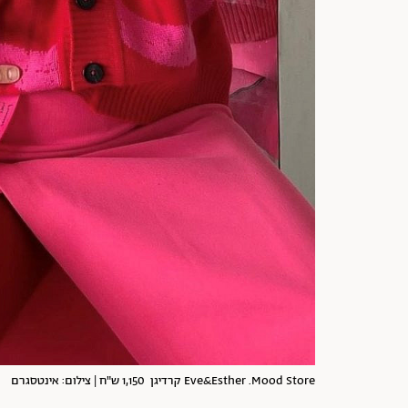
Eve&Esther .Mood Store קרדיגן 1,150 ש"ח | צילום: אינטסגרם