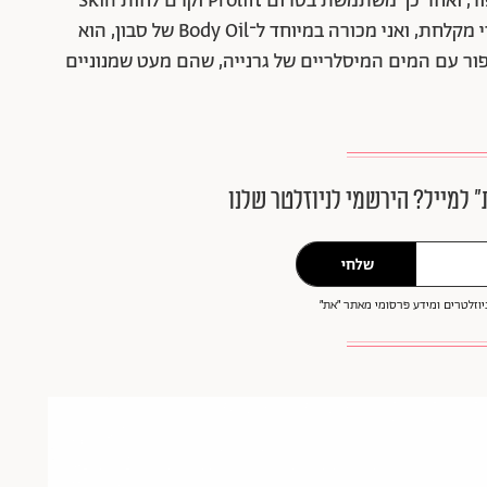
שוטפת פנים ב־Soapless Soap, סבון עדין של ביופור, ואחר כך משתמשת בסרום Prolift וקרם לחות Skin
Active של ביופור. אני לא מוותרת על שמני גוף אחרי מקלחת, ואני מכורה במיוחד ל־Body Oil של סבון, הוא
יפור עם המים המיסלריים של גרנייה, שהם מעט שמנוניים
״ למייל? הירשמי לניוזלטר שלנו
שלחי
וזלטרים ומידע פרסומי מאתר ״את״