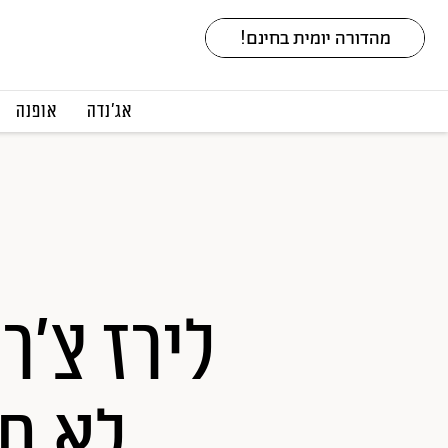
אג׳נדה
אופנה
לירז צ'ר
לא ח