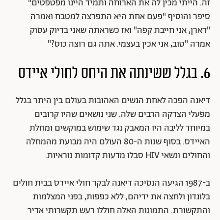
זה. הייתי מכין לה את הארוחה ותמיד היינו מפטפטים"
סיפר והוסיף "פעם אחת היא התפרצה למטבח ואמרה
"דארן, אני חייבת קפה" ואז כשראתה שאני בדיוק עסוק
אמרה "טוב, אני אכין בעצמי. אתה גם רוצה כוס?"
6. בגלל ששינתה את היחס לחולי איידס
דיאנה הפכה לאחת הנשים האהובות בעולם בין היתר בגלל
מפעלי הצדקה הרבים שלה. שני נושאים שהיו קרובים
במיוחד לליבה היו המאבק נגד שימוש במוקשים ומחלת
האיידס. בסוף שנות ה-80 העולם היה מבועת מהמחלה
והחולים ונשאי HIV סבלו מדעות קדומות נוראיות.
ב-1987 הגיעה הנסיכה דיאנה לבקר חולי איידס בבית חולים
בלונדון ולחצה את ידיהם, ללא כפפות, בפני המצלמות
והתקשורת. התמונות האלה חוללו רעש תקשרותי אדיר