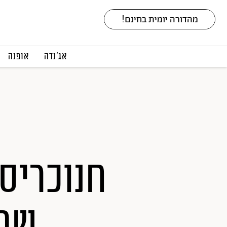
אג׳נדה
אופנה
שתר