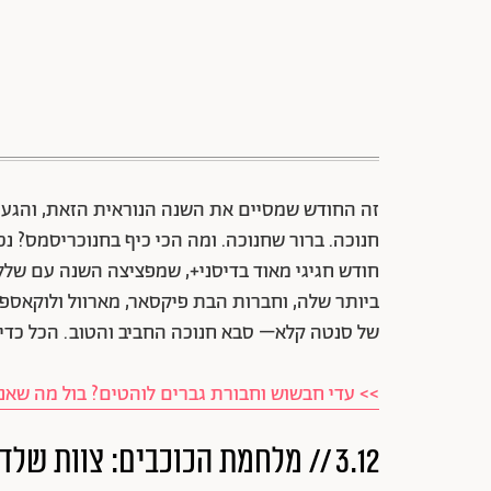
זה החודש שמסיים את השנה הנוראית הזאת, והגענו 
חנוכה. ברור שחנוכה. ומה הכי כיף בחנוכריסמס? נכו
חודש חגיגי מאוד בדיסני+, שמפציצה השנה עם ש
ביותר שלה, וחברות הבת פיקסאר, מארוול ולוקאספ
של סנטה קלא– סבא חנוכה החביב והטוב. הכל כדי 
>> עדי חבשוש וחבורת גברים לוהטים? בול מה שאנח
3.12 // מלחמת הכוכבים: צוות שלד // Star Wars: Skeleton Crew