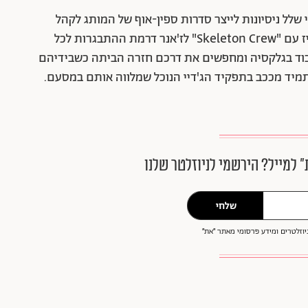
שלל ניסיונות לייצר סדרות ספין-אוף של המותג לקהל
מבוגר, חלקם מוצלחים וחלקם פחות, פונה הפרנצ'ייז עם "Skeleton Crew" לז'אנר דרמת ההתבגרות לכל
וד בגלקסיה ומחפשים את דרכם חזרה הביתה כשבידיהם
תמיד מככב בתפקיד הג'דיי הנוכל שמלווה אותם במסעם.
״ למייל? הירשמי לניוזלטר שלנו
שלחי
וזלטרים ומידע פרסומי מאתר ״את״