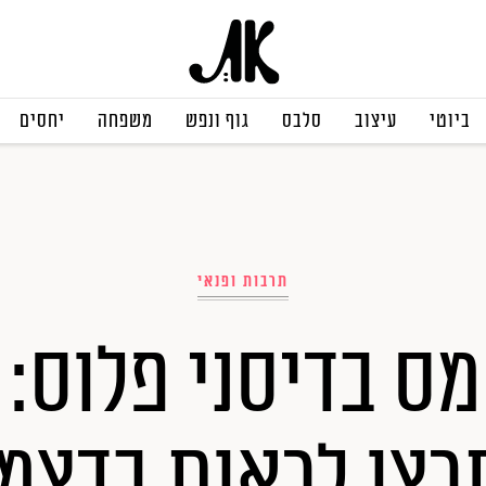
ביוטי
עיצוב
סלבס
גוף ונפש
משפחה
יחסים
תרבות ופנאי
צו לראות בדצמ