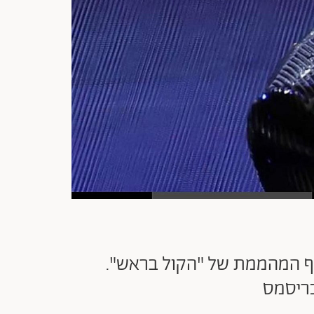
וף המהממת של "הקול בראש".
כריסמס