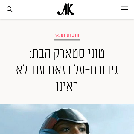
אג׳נדה
תרבות ופנאי
אופנה
טוני סטארק הבת:
גיבורת-על כזאת עוד לא
ביוטי
ראינו
סלבס
ערוצים נוספים
המגזין