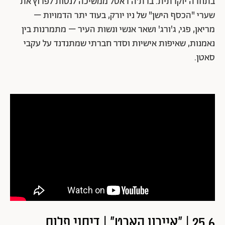
בתחרה יוקרתית. ברת'ה ראסל ממשיכה לנסות לפרוץ את
שערי "הכסף הישן" של ניו יורק, בעוד יתר הדמויות –
מריאן, פגי, ג'ורג' ושאר אנשי ונשות העיר – מתמרנות בין
נאמנות, שאיפות אישיות וסדר חברתי שמתנדנד על עקבי
סאטן.
25.6 | "איירון הארט" | דיסני פלוס