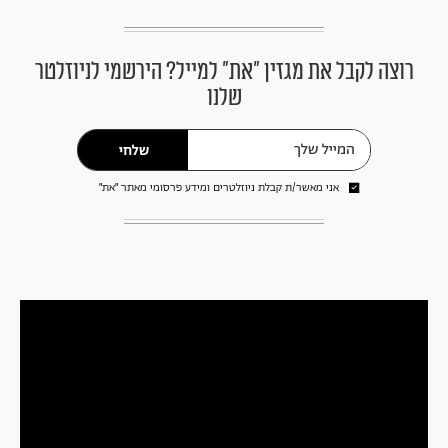
רוצה לקבל את מגזין ״את״ למייל? הירשמי לניוזלטר
שלנו
שלחי
אני מאשר/ת קבלת ניוזלטרים ומידע פרסומי מאתר ״את״