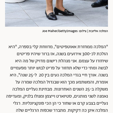
המלכה אליזבת | צילום: Joe Maher/GettyImages
"המלכה ממחזרת אאוטפיטים", מדווחת קלי בספרה, "היא
הולכת לכ-300 אירועים בשנה, אז ברור שיהיו פריטים
שיחזרו על עצמם. אני מנהלת רישום מדויק של מה היא
לבשה ומתי כדי שלא תחזור על פריט לבוש יותר מפעמיים
בשנה. אורך חיי בגדי המלכה נעים בין 20 ל-25 שנה", היא
אומרת, והמשתמע מכך הוא שבגדול המלכה שמרה על
משקלה ב-25 השנים האחרונות. מבחינת נעליים המלכה
נאמנה לשני מותגים, סטיוארט וייצמן ומנולו בלניק, ומעדיפה
נעליים בצבע קרם או שחור כי הן הכי פונקציונליות. רגלי
המלכה אינן כה דקיקות. מתברר שכפות הרגליים שלה