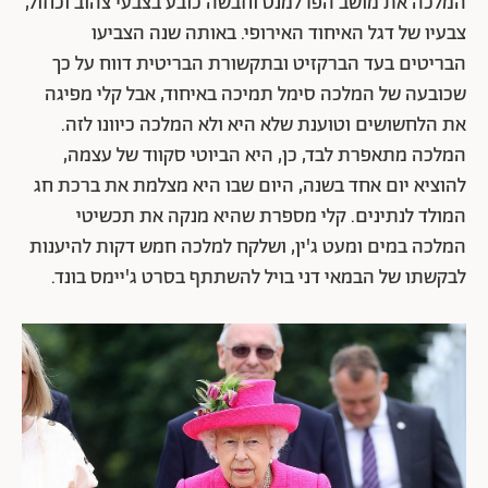
המלכה את מושב הפרלמנט וחבשה כובע בצבעי צהוב וכחול,
צבעיו של דגל האיחוד האירופי. באותה שנה הצביעו
הבריטים בעד הברקזיט ובתקשורת הבריטית דווח על כך
שכובעה של המלכה סימל תמיכה באיחוד, אבל קלי מפיגה
את הלחשושים וטוענת שלא היא ולא המלכה כיוונו לזה.
המלכה מתאפרת לבד, כן, היא הביוטי סקווד של עצמה,
להוציא יום אחד בשנה, היום שבו היא מצלמת את ברכת חג
המולד לנתינים. קלי מספרת שהיא מנקה את תכשיטי
המלכה במים ומעט ג'ין, ושלקח למלכה חמש דקות להיענות
לבקשתו של הבמאי דני בויל להשתתף בסרט ג'יימס בונד.