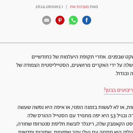
מאת
מערכת את
|
1 באוגוסט 2024
88 שיתופים | 132 צפיות
ט שבפנים. אחרי תקופת היעלמות של כחודשיים
לה על ידי האקרים מרושעים, הסטייליסטית הצמודה של
ובגדול.
ריבועים בבטן?
ות, או לא לעשות בזמנה הפנוי, או איפה היא נפשה שעשה
לה כל כך טוב לעור הפנים, אבל מה שבטוח, היא חזרה ובגיל 53 היא יפה מתמיד עם הסטייל ההורס שלה
ט הקאמבק שלה, רינגלר לובשת חליפת סנטרופז שחורה,
 הלוק היא חתמה עם נעלי עקב שפיציות, שחורות וחדשות