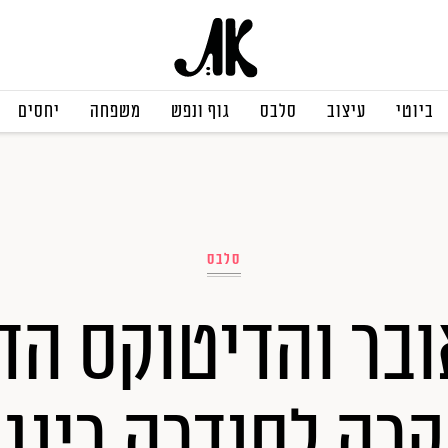
ביוטי
עיצוב
סלבס
גוף ונפש
משפחה
יחסים
סלבס
בר והדיטוקס הדי
רה לסנדרה רינג