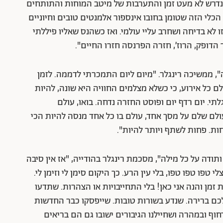
ונדרש לא מעט זמן והתערבות של מיטב המוחות והתותחים
כלי הזה שטומן בחובו אינספור אלמנטים טובים וחיוניים
לא בדיחה ושחרב עליי עולמי. ואז כשהנס שאליו פיללתי
הדופק, הרוז׳, חזרה הפרנסה חזרו החיים".
, ממשיכה רינגלר. "מיום ליום התמכרתי לדממה. לזמן
 כל אירוע, כי כשלא מצלמים החוויה היא שונה, להיות
תי. יום רדף יום ופוסט החזרה נדחה. בואו, עולם
לם שלם על מסך אחד, עולם בו כל אחד מנסה להיות הכי
ות. פחות לשתף ויותר להיות".
ודה על כל מילה", מסכמת רינגלר בהודייה, "אז אין סיבה
פו טפו טפו, בלי עין הרע. כך היקום סימן לי וזימן לי.
זמן והנה אני כאן! בלי התחייבויות או הצהרות. שתדעו
לכם ברירה. שנדע בשורות טובות. שייפסקו כבר החדשות
וף ובמהרה ושחיילנו הגיבורים ישובו גם הם בריאים