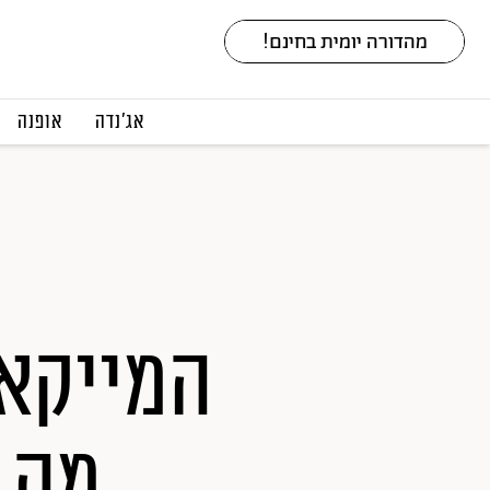
אג׳נדה
אופנה
המייקאו
מה ק