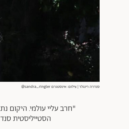
סנדרה רינגלר | צילום: אינסטגרם sandra_ringler@
"חרב עליי עולמי. היקום נ
הסטייליסטית סנדרה