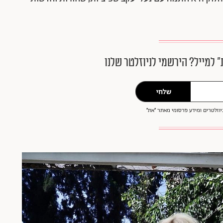
״ למייל? הירשמי לניוזלטר שלנו
שלחי
וזלטרים ומידע פרסומי מאתר ״את״