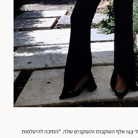
"נעלמתי לכם ואני הכי שמחה לשוב", כתבה רינגלר ל-143 אלף העוקבות והעוקבים שלה. "הסיבה להיעלמות