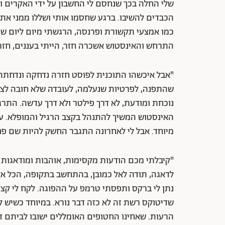
שלי החלה בכך שנחסם לי החשבון על ידי האקרים 
הכבדים להשיבו. ברגע שחסמו אותי ושללו ממני את ה
כמו אמצעי תקשורת ופרנסה, הרגשתי מיום ליום שזו 
התרחש והאינסטוש אשכרה חזר, הייתי בעננים, חזר 
"אבל איכשהו התוכנית לפוסט חזרה נדחקה ונדחתה"
שהתפנה, לפרטיות שנעלמה, לעובדה שלא חובה לצלם
נוכחת ומודעת, לא דרך פילטר ולא דרך עדשה. התרגל
האינסטוש המשיך להתנהל בקצב הרגיל והמופלא. עו
מיוחד. אבל לי לאחרונה התגבר החשק להיות שם פח
"קיבלתי מכם הודעות מקסימות, אוהבות ומודאגות ות
לדאגה, תודה לאל כמובן, בהתחשב בתקופה, הכל אצלי ט
נתן לי ברקס ותפסתי טרמפ על ההפוגה. לקח לי קצת 
שדיטוקס רשת זה לא כזה דבר נורא. במיוחד כשיש 
הרעות. שאחינו החטופים האומללים ישובו לביתם דח