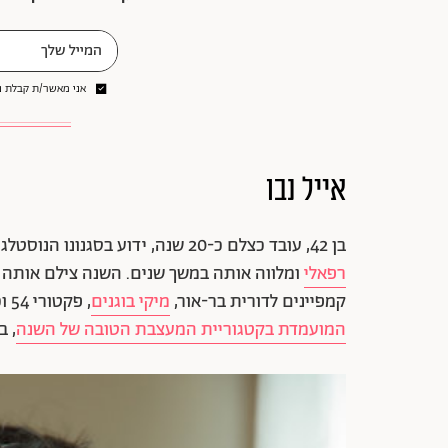
אני מאשר/ת קבלת ני
אייל נבו
בן 42, עובד כצלם כ-20 שנה, ידוע בסגנונו הנוסטלגי המושפע ממבע קולנועי. נבו הוא הצלם המועדף על
רפאלי
ומלווה אותה במשך שנים. השנה צילם אותה ל
קמפיינים לדורית בר-אור,
מיקי בוגנים
, פקטורי 54 וכן צילם את פרויקט "הר סדום" יחד עם
המועמדת בקטגוריית המעצבת הטובה של השנה
, ב