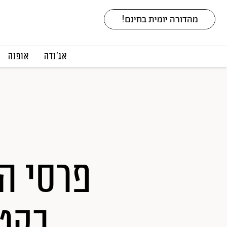
אג׳נדה
אופנה
בקטג