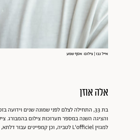
אייל נבו | צילום: אסף שמע
אלה אוזן
בת 33, התחילה לצלם לפני שמונה שנים וידועה בז
והציגה השנה במספר תערוכות צילום בהמבורג. ציל
למגזין L'officiel לטביה, וכן קמפיינים עבור דלתא, ללין, יואב ריש, גולף קידס ועוד.