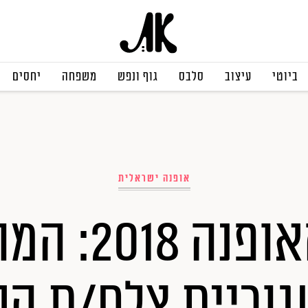
ביוטי
עיצוב
סלבס
גוף ונפש
משפחה
יחסים
אופנה ישראלית
פרסי האופנה
וריית צלם/ת ה