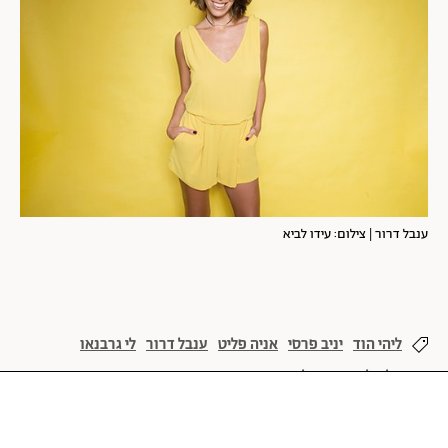
ענבל דרור | צילום: עידו לביא
ליהי הוד
יניב פרסי
אניה פליט
ענבל דרור
לי גרבנאו
אלון ליבנה
שמלות ערב
פרסי האופנה
אופנה