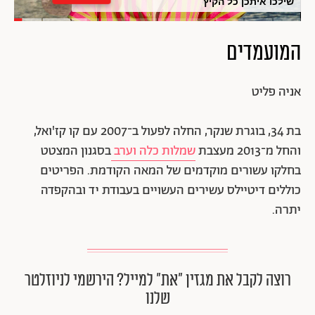
שילכו איתכן כל הקיץ
המועמדים
אניה פליט
בת 34, בוגרת שנקר, החלה לפעול ב־2007 עם קו קז'ואל,
והחל מ־2013 מעצבת
שמלות כלה וערב
בסגנון המצטט
בחלקו עשורים מוקדמים של המאה הקודמת. הפריטים
כוללים דיטיילס עשירים העשויים בעבודת יד ובהקפדה
יתרה.
רוצה לקבל את מגזין ״את״ למייל? הירשמי לניוזלטר
שלנו