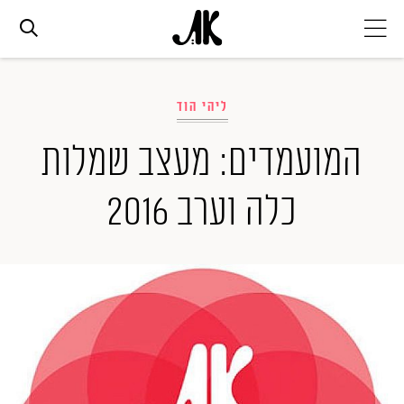
אג׳נדה
ליהי הוד
אופנה
המועמדים: מעצב שמלות
כלה וערב 2016
ביוטי
סלבס
ערוצים נוספים
המגזין