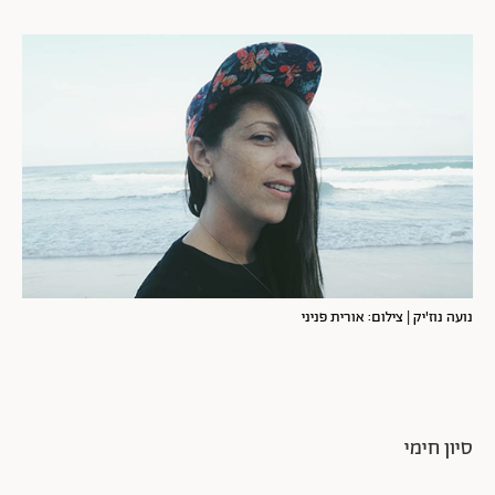
נועה נוז'יק | צילום: אורית פניני
סיון חימי