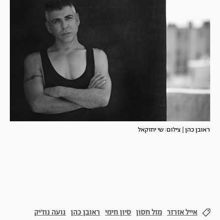
ראובן כהן | צילום: שי יחזקאל
אייל אזרזר
מזל חסון
סיון חימי
ראובן כהן
נועה נוז'יק