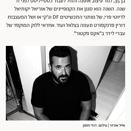
בן 35, למד עיצוב אופנה והחל לעבוד כסטייליסט לפני 11
שנה. השנה הוא סגנן את הקמפיינים של אוריאל יקותיאל
לדיוטי פרי, של מותגי התכשיטים DF וג'קי או ושל המעצבות
דורין פרנקפורט ונעמה בצלאל ועוד. אחראי ללוק המוקפד של
עברי לידר ב"אקס פקטור".
אייל אזרזר | צילום: דודי חסון