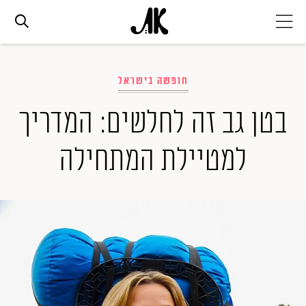
אג׳נדה
חופשה בישראל
אופנה
בטן גב זה לחלשים: המדריך
למטיילת המתחילה
ביוטי
סלבס
ערוצים נוספים
המגזין