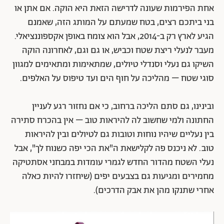
אחת הפירמות שעונה לדרישה הזאת היא הוקה. אם אתן או
בני ביתכם רצים, בטח שמעתם על המותג הזה, שאמנם
הגיע לארץ רק ב-2014, אבל הוא צומח באופן אקספוננציאלי.
מעבר לנעלי ריצת שטח וכביש, או גם וגם, לאחרונה הוקה
השיקו גם נעלי וסנדלי טיולים, שמתאימות ומתאימים למגוון
סוגי שטח – מהליכה על חוף הים ועד טיפוס על האלפים.
ובינינו, גם סתם הליכה ברחוב, כי אם נחזור רגע לעניין
החתונה ולמי שחשוב לה להיראות טוב – אין בהכרח סתירה
בין נעליים שיהיו נוחות וטובות גם לטיולים ובין להיראות
טוב. לא ניכנס פה לקלישאת ה"את הכי יפה כשנוח לך", אבל
נעלי השטח מהדור החדש לגמרי עומדות במבחני אסתטיקה
מחמירים ומגיעות גם בצבעים יפים (שיחזרו להיות כאלה
אחרי שתנקו מהן את אבק הדרכים).