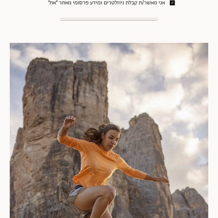
אני מאשר/ת קבלת ניוזלטרים ומידע פרסומי מאתר ״את״