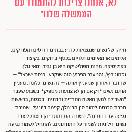
לא, אנחנו צריכות להתמודד עם
הממשלה שלנו"
חייהן של נשים שנמצאות כרגע בבתים הרוסים ומפורקים,
אלימים או מאיימים תלויים בכסף. בחוקים. בקיצור –
בפוליטיקה. מהות הפוליטיקה היא בן גביר. ומאי גולן.
וסמוטריץ', והמערב הפרוע הזה שנקרא "כנסת ישראל" –
שהדבר האחרון שמעניין אותה – זה נשים. כלומר, מעניין
אותם נשים *רק אם הן לא צנועות מספיק*. בשבוע שעבר
"השדולה למען האשה החרדית והדתית" בכנסת, בראשות
חברת הכנסת לימור סון הר־מלך, קיימה דיון על "שמירת
נגיעה עד החתונה". השורה התחתונה: הן רוצות לעודד
נשים חילוניות לשמור על התחתונים, להתחיל לשמור נגיעה