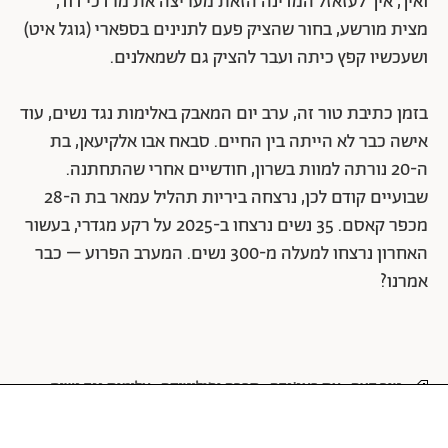
ואיך, איך לעזאזל המדינה הזאת מעריצה את מרדכי דוד,
מצית מורשע, בחור שהציק פעם לתנינים בספארי (גוגל איט)
ושעכשיו קפץ כיתה ועבר להציק גם לשמאלנים.
בזמן כתיבת טור זה, ערב יום המאבק באלימות נגד נשים, עוד
אישה כבר לא הייתה בין החיים. סבאח אבו אלקיעאן, בת
ה-20 נורתה למוות בשרון, חודשיים אחרי שהתחתנה.
שבועיים קודם לכן, נרצחה ביריות תהליל עמאר בת ה-28
מכפר קאסם. 35 נשים נרצחו ב-2025 על רקע מגדרי, בעשור
האחרון נרצחו למעלה מ-300 נשים. המערב הפרוע – כבר
אמרנו?
טור דעה
את באג'נדה
חברה ופוליטיקה
אלימות נגד נשים