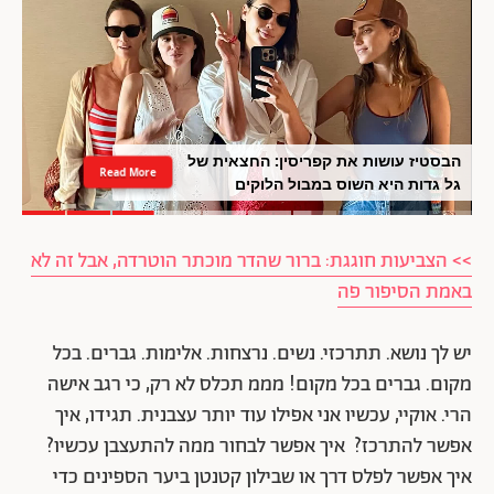
השיער הלבן לא חייב להיראות עייף: כך
Read More
תשמרי עליו בריא, מבריק ומטופח
>> הצביעות חוגגת: ברור שהדר מוכתר הוטרדה, אבל זה לא
באמת הסיפור פה
יש לך נושא. תתרכזי. נשים. נרצחות. אלימות. גברים. בכל
מקום. גברים בכל מקום! מממ תכלס לא רק, כי רגב אישה
הרי. אוקיי, עכשיו אני אפילו עוד יותר עצבנית. תגידו, איך
אפשר להתרכז? איך אפשר לבחור ממה להתעצבן עכשיו?
איך אפשר לפלס דרך או שבילון קטנטן ביער הספינים כדי