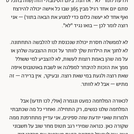
ולדעת לומר "לא". אז הנה. ביום הסימבולי הזה (שזה בתכל'ס
סתם יום אחד רגיל מבין 365 שבו כל אישה יכולה להירצח
ואף אחד לא יעשה כלום כדי למנוע את הבאה בתור) – אני
רוצה לומר לכן – בואו נגיד "לא".
לא לממשלה חסרת יכולת שנכנסת לנו להלבשה התחתונה.
לא לחנך את הילדות שלך לוותר על זכות ההצבעה שלהן או
על מה שהן באמת רוצות לעשות, לא להצביע למי ששולל
ממך את הזכות להיבחר למפלגה או לשבת באוטובוס איפה
שאת רוצה ולגעת במי שאת רוצה. ובעיקר, אין ברירה – זה
מתיש – אבל לא לוותר.
לכאורה המלחמה כמעט ונגמרה (אולי, לכו תדעו) אבל
המלחמה שלנו כנשים, רק התחילה. ואחרי כל מה שכתבתי
ולמרות שאני יודעת שזה ספינים, אני עדיין מתחרפנת ממה
שקורה כאן. כנראה שמירי רגב תטוס מחר שוב על חשבוני