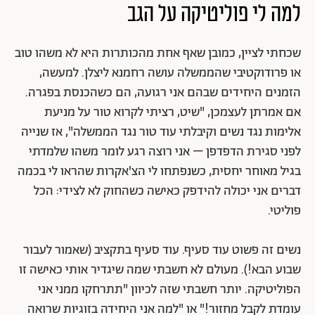
למה לי פוליטיקה על הגב
שכחתי לציין, כמובן שאף אחת מהכותרות היא לא משהו טוב
או פרודוקטיבי שהממשלה עושה רחמנא ליצלן. למעשה,
הזמנים היחידים שבהם אני רגועה, הם כשהכנסת בפגרה.
אם אמרתן לעצמכן, "שיט, רציתי לקרוא טור על מניעת
אלימות נגד נשים וקיבלתי עוד טור נגד הממשלה", אז שנייה
לפני סגירת הדפדפן – אני רוצה רגע לומר משהו שלמדתי
בגיל מאוחר יחסית, כשנפתחו לי הצ'אקרות שהראו לי בכמה
דברים אני יכולה להידפק כאישה כשהחוק לא לצידי: הכל
פוליטי.
נשים זה פשוט עוד סעיף. עוד סעיף בתקציב (שאמור לעבור
שבוע הבא!). מעולם לא חשבתי שמה שיגדיר אותי כאישה זו
הפוליטיקה. יותר חשבתי שזה לכיוון "תתרחקו ממני אני
עומדת לקבל מחזור!" או "למה אני היחידה בזוגיות שרואה