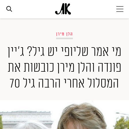
אג׳נדה
הלן מירן
אופנה
מי אמר שליופי יש גיל? ג'יין
פונדה והלן מירן כובשות את
ביוטי
המסלול אחרי הרבה גיל 70
סלבס
ערוצים נוספים
המגזין