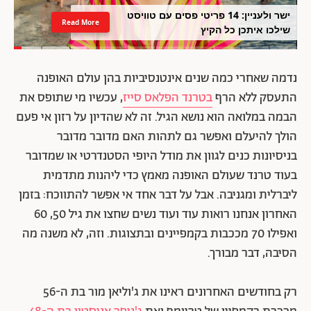
ישר ולעניין: 14 פריטי פסים עם טוויסט
Read More
שילכו איתכן כל הקיץ
נדמה שאחרי כמה שנים אינטנסיביות בהן עולם האופנה
התעסק ללא הרף
בטרנד הפלאס סייז
, עכשיו מי שתופס את
הבמה במלואה הוא נושא הגיל. זה לא שהדיון על רזון אי פעם
הולך להיעלם ואפשר גם לתהות האם מדובר מדובר
בניסיונות כנים לגוון את מודל היופי הסטנדרטי או שמדובר
בעוד טרנד שעולם האופנה מאמץ כדי ליהנות מתדמית
ליברלית ומגניבה. אבל על דבר אחד אי אפשר להתווכח: בזמן
האחרון אנחנו רואות עוד ועוד נשים שחצו את גיל 50, 60
ואפילו 70 מככבות בקמפיינים ובתצוגות. וזה, לא משנה מה
הסיבה, דבר מבורך.
רק בחודשים האחרונים ראינו את ג'וליאן מור בת ה-56