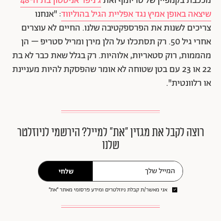
מככבת בקמפיין של טריומף ואת
ג'ניפר אניסטון בת ה-48
שיצאה באופן אמיץ נגד אפליית הגיל בהוליווד
: "אנחנו
צריכים לשנות את הפרספקטיבה שלנו. החיים לא עוצרים
אחרי גיל 50. רק תסתכלו על הלן מירן ומריל סטריפ – הן
מהממות, רוק סטאריות, אלוהיות. רק בגלל שאת כבר לא בת
22 או 23 עם בטן שטוחה לא אומר שהפסקת להיות מעניינת
או רלוונטית".
רוצה לקבל את מגזין ״את״ למייל? הירשמי לניוזלטר
שלנו
שלחי
אני מאשר/ת קבלת ניוזלטרים ומידע פרסומי מאתר ״את״