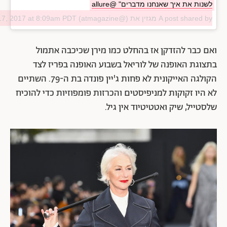
לשנות את איך שאנחנו מדברים" @allure
A post shared by מגזין את (@atmagazine) on
17, 2017 at 8:09am PDT
ואם כבר להזדקן אז בהחלט כמו מירן שכיכבה אתמול
בתצוגת האופנה של לוריאל בשבוע האופנה בפריז לצד
הקולגה האייקונית לא פחות ג'יין פונדה בת ה-79. השתיים
לא היו זקוקות למניפיסטים והכרזות פומפוזיות כדי להוכיח
שלסטייל, שיק ואטטיטיוד אין גיל.