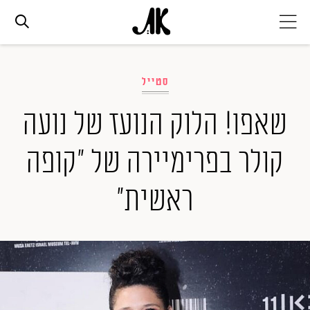
אג׳נדה
סטייל
אופנה
שאפו! הלוק הנועז של נועה
קולר בפרימיירה של "קופה
ביוטי
ראשית"
סלבס
ערוצים נוספים
המגזין