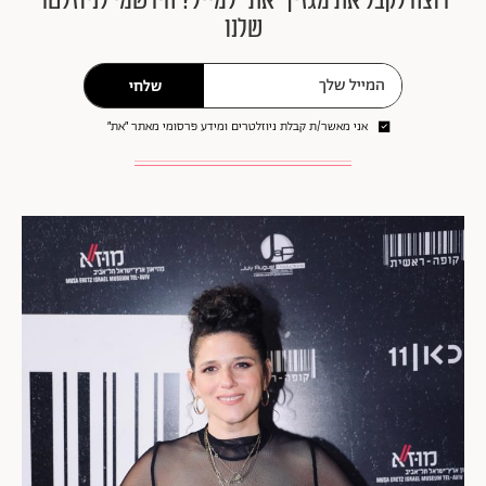
רוצה לקבל את מגזין ״את״ למייל? הירשמי לניוזלטר
שלנו
שלחי
אני מאשר/ת קבלת ניוזלטרים ומידע פרסומי מאתר ״את״