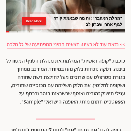
"מחלת האהבה": זה מה שבאמת קורה
Read More
לגוף אחרי שברון לב
>> כזאת עוד לא ראינו: חצאית המיני המפתיעה של גל מלכה
כוכבת "קופה ראשית" המגלמת את מנהלת הסניף המטורלל
ביבנה, דפקה נוכחות בלוק נועז במיוחד, המורכב ממחוך
בגזרת סטרפלס עם שרוכים מעל לחולצת רשת שחורה
ושקופה לחלוטין. את הלוק השלימה עם מכנסיים שחורים,
עגילי חישוק זהובים ואוסף שרשראות בזהב ובכסף. על
האאוטפיט חתום מותג האופנה הישראלי "Sample".