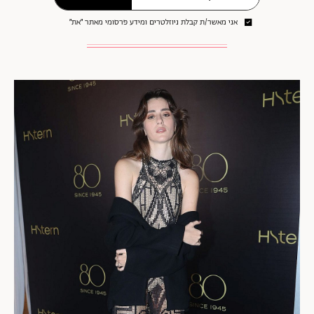
אני מאשר/ת קבלת ניוזלטרים ומידע פרסומי מאתר ״את״