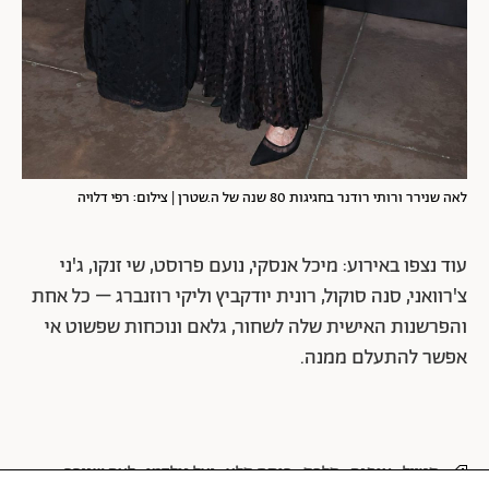
לאה שנירר ורותי רודנר בחגיגות 80 שנה של ה.שטרן | צילום: רפי דלויה
עוד נצפו באירוע: מיכל אנסקי, נועם פרוסט, שי זנקו, ג'ני
צ'רוואני, סנה סוקול, רונית יודקביץ וליקי רוזנברג – כל אחת
והפרשנות האישית שלה לשחור, גלאם ונוכחות שפשוט אי
אפשר להתעלם ממנה.
סטייל
אופנה
סלבס
רותם סלע
יעל גולדמן
לאה שנירר