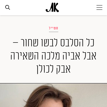
אג׳נדה
סטייל
אופנה
כל הסלבס לבשו שחור –
אבל אביה מלכה השאירה
ביוטי
אבק לכולן
סלבס
ערוצים נוספים
המגזין