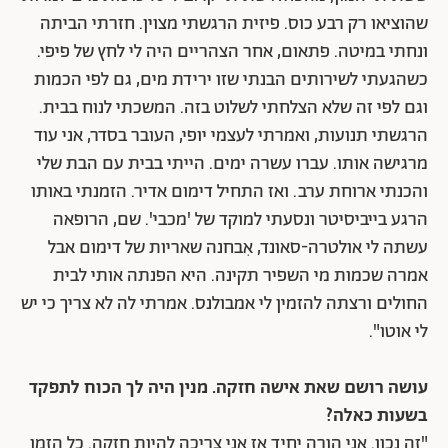
שהוציאו רק רבע כוס. פיזית הרגשתי מצוין. חזרתי הביתה
ונחתי במיטה. פתאום, אחר הצהריים היה לי לחץ של פיפי.
כשהגעתי לשירותים הבנתי שזו ירידת מים, גם לפי הכמות
וגם לפי זה שלא הצלחתי לשלוט בזה. המשכתי לנוח בבית.
הרגשתי תנועות, ואמרתי לעצמי יופי, העובר בסדר, אני עוד
מרגישה אותו. עברו עשרה ימים. הייתי בבית עם הבת שלי
והכנתי ארוחת ערב. ואז התחיל דימום אדיר. הזמנתי באותו
הרגע בייביסיטר ונסעתי למוקד של 'מכבי'. שם, הרופאה
עשתה לי אולטרה-סאונד, אִבחנה שאריות של דימום אבל
אמרה שכמות מי השפיר תקינה. היא הפנתה אותי לבית
החולים ורצתה להזמין לי אמבולנס. אמרתי לה לא צריך כי יש
לי אוטו".
עושה רושם שאת אישה חזקה. מנין היה לך הכוח לתפקד
בשעות כאלה?
"זה נכון. אני הורה יחיד אז אני צריכה להיות חזקה. כל הזמן