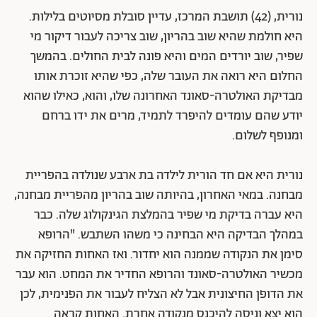
נורית, (42) תושבת המרכז, עדיין סובלת מסיוטים בלילות.
היא חולמת שהיא שוב בהריון, שוב צריכה לעבור דיקור מי
שפיר, שוב יורדים המים והיא פונה לבית החולים. בהמשך
החלום היא רואה את העובר שלה, כפי שהיא זוכרת אותו
מבדיקת האולטרה-סאונד האחרונה שלו, והוא, כאילו שהוא
יודע שהם עומדים להיפרד לתמיד, מרים את ידו ברחם
ומנופף לשלום.
נורית היא אם חד הורית לילדה בת ארבע שנולדה בהפריית
מבחנה. במאי האחרון, בהיותה שוב בהריון מהפריית מבחנה,
היא עברה בדיקת מי שפיר בהמלצת הגינקולוג שלה. כבר
במהלך הבדיקה היא הבחינה כי משהו השתבש. "הרופא
סימן את הנקודה שממנה הוא יחדור. ואז האחות החזיקה את
מכשיר האולטרה-סאונד והרופא החדיר את המחט. הוא עבר
את הדופן החיצונית אבל לא הצליח לעבור את הפנימית, לכן
הוא יצא וניסה להיכנס מנקודה אחרת. האחות קראה