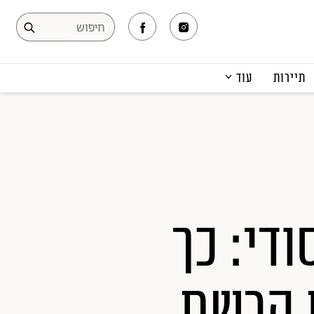
תיירות
עוד
המגזין
תרבות ופנאי
קריירה
הפקות אופנה
תוכן מקודם
די: כך
ת הרשת