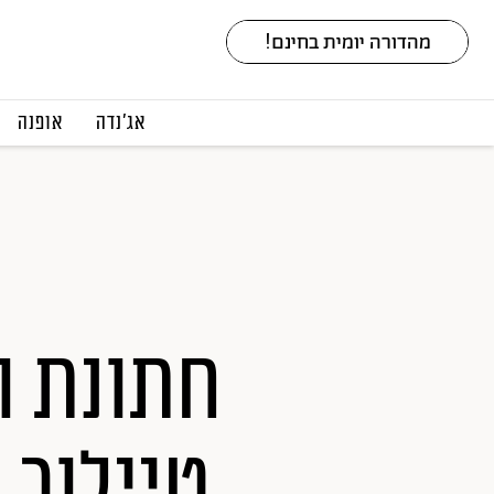
אג׳נדה
אופנה
חתונת ה
טיילור 