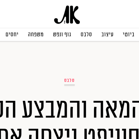
ביוטי
עיצוב
סלבס
גוף ונפש
משפחה
יחסים
סלבס
מאה והמבצע הסו
סוויפט ניצחה א