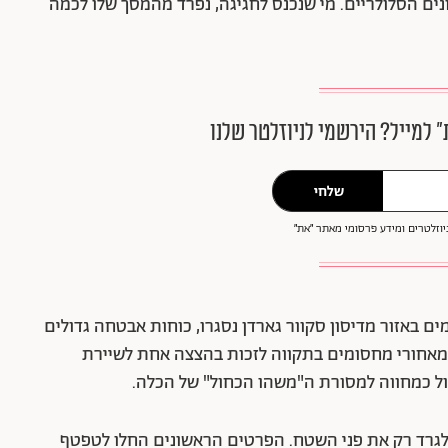
ם הסלולריים. מי שנכנס לחגיגה, נפרד מהמסך שלו לכמה
״ למייל? הירשמי לניוזלטר שלנו
שלחי
וזלטרים ומידע פרסומי מאתר ״את״
ם באזור מדיסון סקוור גארדן נסגרו, כוחות אבטחה גדולים
 מאחורי מחסומים בתקווה לזכות בהצצה אחת לשיירת
חול כמחווה למסורת ה"משהו הכחול" של הכלה.
 לגרד רק את פני השטח. הפרטים הראשונים החלו לטפטף