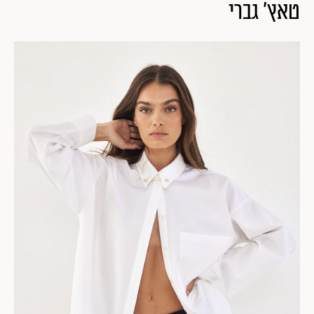
טאץ' גברי