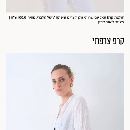
חולצת קרפ וואל עם שרוולי וולן קצרים ומפתח V של גולברי. מחיר: 199.9 ש"ח |
צילום: ליאור קסון
קרפ צרפתי