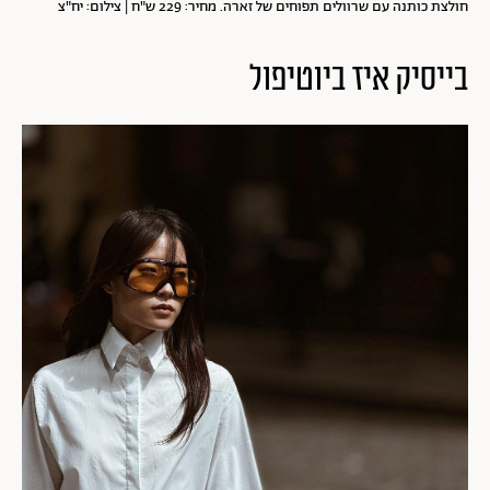
חולצת כותנה עם שרוולים תפוחים של זארה. מחיר: 229 ש"ח | צילום: יח"צ
בייסיק איז ביוטיפול