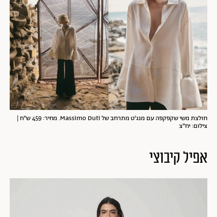
חולצת משי שקפקפה עם מנג'ט מתרחב של Massimo Duti. מחיר: 459 ש"ח |
צילום: יח"צ
אפיל קיבוצי