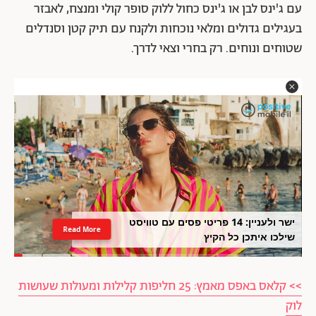
עם ג'ינס לבן או ג'ינס כחול ללוק סופר קולי ומנצח, לאבזר
בעגילים גדולים ומלאי נוכחות ולקנח עם תיק קטן וסנדלים
שטוחים ונוחים. רק בחרי וצאי לדרך.
ישר ולעניין: 14 פריטי פסים עם טוויסט
Read More
שילכו איתכן כל הקיץ
>> קלאס באפס מאמץ: 25 חליפות קלילות ומעולות שעושות
לוק