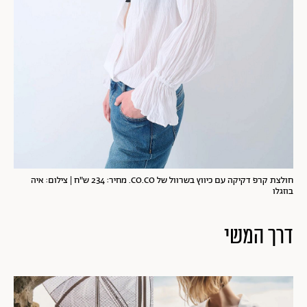
חולצת קרפ דקיקה עם כיווץ בשרוול של CO.CO. מחיר: 234 ש"ח | צילום: איה
בוזגלו
דרך המשי