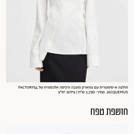
חולצה א-סימטרית עם צווארון מוגבה ורכיסה אלכסונית של FACTORY54
JACQUEMUS. מחיר: 2,790 ש"ח | צילום: יח"צ
חושפת טפח