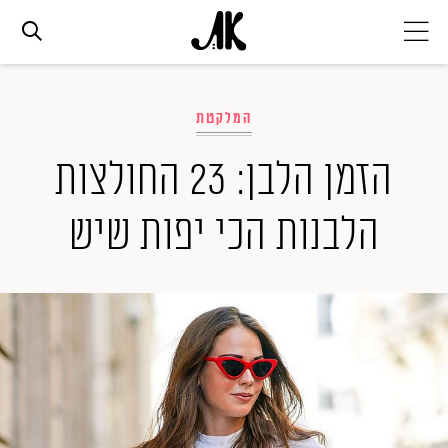
אג׳נדה
המלקטת
אופנה
הזמן הלבן: 23 החולצות
הלבנות הכי יפות שיש
ביוטי
סלבס
ערוצים נוספים
המגזין