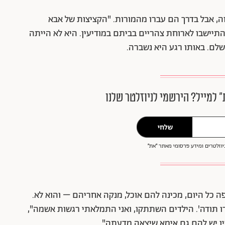
ה, אבל בדרך הם עברו מהמורות. "הקציצות של אבא
תיישבו לארוחת צהריים בביתם במודיעין. היא לא הייתה
לם. באותו רגע היא נשברה.
״ למייל? הירשמי לניוזלטר שלנו
שלחי
וזלטרים ומידע פרסומי מאתר ״את״
ה כל היום, מכינה להם אוכל, מנקה אחריהם – והוא לא.
ו תודה'. הילדים השתתקו, ואני התמלאתי רגשות אשמה",
יו יש להם גם אימא שיצאה מדעתה".