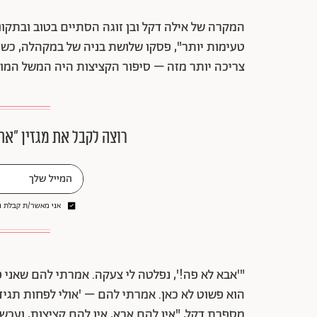
המקרה של אילה דקל ובן זוגה הסתיים בטוב ובתקוו
טעימות יותר", פסקו שלושת בניה של במקהלה, כשה
צריכה יותר מזה – סיפור הקציצות היה המשל המוש
רוצה לקבל את מגזין ״את
אני מאשר/ת קבלת ני
"'אבא לא פה!', נפלטה לי צעקה. אמרתי להם שאני פ
הוא פשוט לא כאן. אמרתי להם – 'אולי לפחות תגיד
מספרת דקל, "אין להם אבא, אין להם קציצות, ועכש