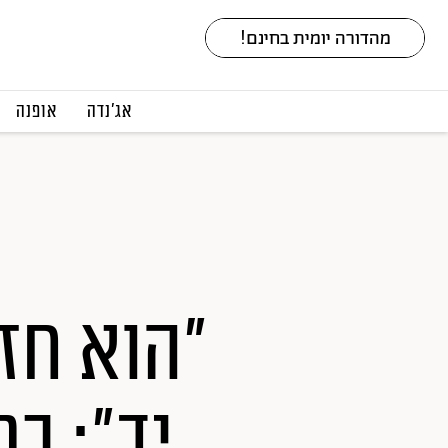
אג׳נדה
אופנה
"הוא חז
יד": כ