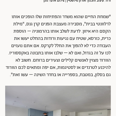
ורוד. עיצוב ותכנון: אורון מילשטיין | צילום אלעד גונן
"שמחת החיים שהוא משדר והפתיחות שלו הופכים אותו
לרלוונטי בבית", מסבירה מעצבת הפנים קרן גנס, "מילת
הקסם היא איזון. לדעת לשלב אותו בהרמוניה – הוספת
כרית, כורסא, שטיח עם נגיעות ורודות בהחלט יעשו את
העבודה כדי לא להפוך את החלל לקרקס. אם אתם נועזים
לכו על זה בגדול, ואם לא – שלבו אותו בתבונה באקססוריז.
הוורוד מצוין לאנשים קלילים וצעירים ברוחם. חשוב לא
להיכנע לטרנדים או לסטיגמות, אם יפה ומתאים לכם הוורוד
גם בסלון, במטבח, בספרייה או בחדר השינה – עשו זאת".