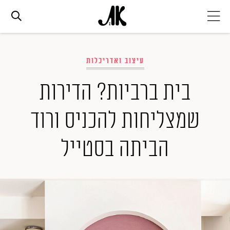
אג׳נדה
עיצוב ואדריכלות
אופנה
בית ברביות? הדירות
שמצליחות להכניס ורוד
ביוטי
הביתה בסטייל
סלבס
ערוצים נוספים
המגזין