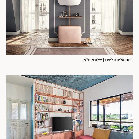
ורוד. אליתה ליוינג | צילום: יח"צ