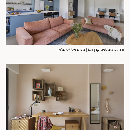
ורוד. עיצוב פנים קרן גנס | צילום אסף פינצ'וק