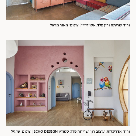
ורוד. שריתה ורון פלד, אקו דיזיין | צילום: מאור מויאל
ורוד. אדריכלות ועיצוב רון ושריתה פלד, סטודיו ECHO DESIGN | צילום: שי גיל