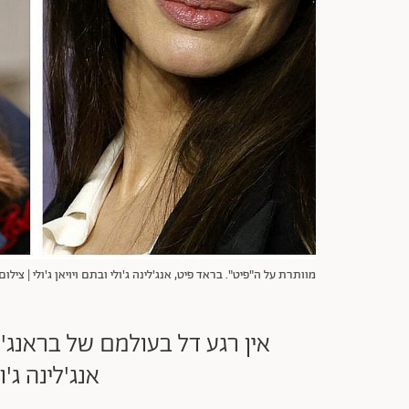
מוותרת על ה"פיט". בראד פיט, אנג'לינה ג'ולי ובתם ויויאן ג'ולי | צילום: ettyimages
אנג'לינה ג