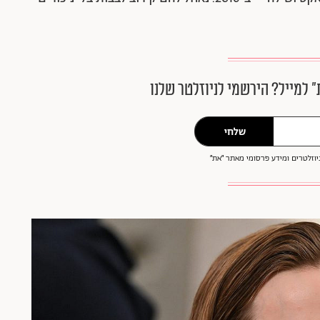
״ למייל? הירשמי לניוזלטר שלנו
שלחי
וזלטרים ומידע פרסומי מאתר ״את״