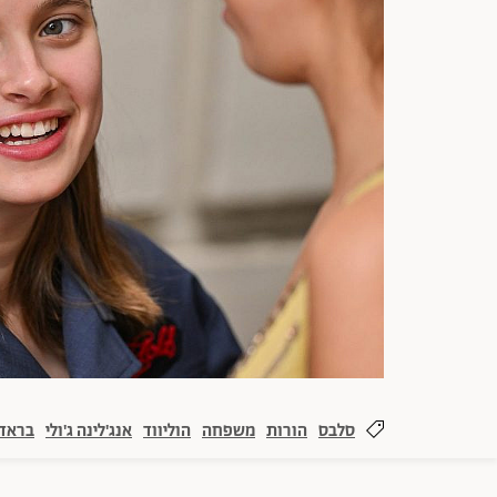
סלבס
הורות
משפחה
הוליווד
אנג'לינה ג'ולי
בראד 