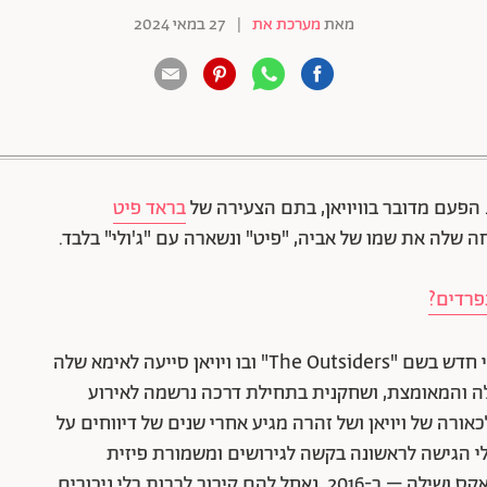
מאת
מערכת את
|
27 במאי 2024
88 שיתופים | 132 צפיות
הפעם מדובר בוויויאן, בתם הצעירה של
בראד פיט
לה את שמו של אביה, "פיט" ונשארה עם "ג'ולי" בלבד.
נפרדים?
התיעוד למהלך נחשף בתוכנייה של מחזמר אמריקאי חדש בשם "The Outsiders" ובו ויויאן סייעה לאימא שלה
 זהרה בת ה-19, האחות הגדולה והמאומצת, ושחקנית בתחילת דרכה נרשמה לאירוע
אורה של ויויאן ושל זהרה מגיע אחרי שנים של דיווחים על
ולי הגישה לראשונה בקשה לגירושים ומשמורת פיזית
בלעדית על ילדיהם – ויויאן, זהרה, נוקס, מדוקס, פאקס ושילה – ב-2016. נאחל להם קירוב לבבות בלי ניכורים