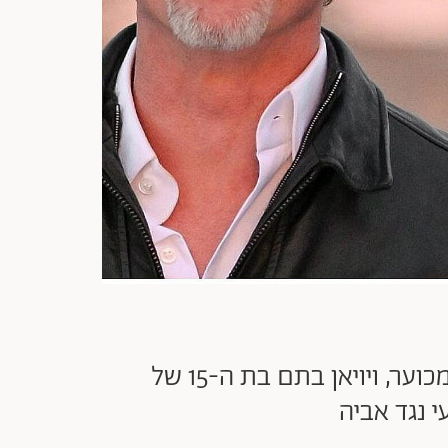
אין רגע דל בעולמם של בראנג'לינה: בעודם מנהלים מאבק משפטי מתוקשר ומכוער, ויויאן בתם בת ה-15 של
 נגד אביה