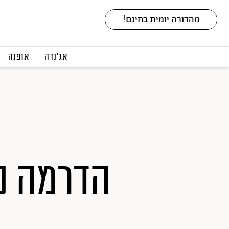
אג׳נדה
אופנה
הדרמה נ