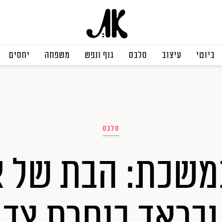
ביוטי
עיצוב
סלבס
גוף ונפש
משפחה
יחסים
סלבס
משכת: הבת של אנ
ובראד בוחרת צד