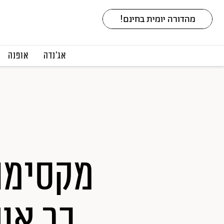
אג׳נדה
אופנה
מקסימום
כך או