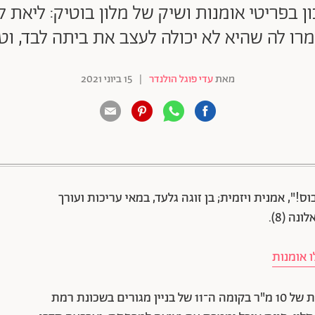
ן בפריטי אומנות ושיק של מלון בוטיק: ליאת 
רו לה שהיא לא יכולה לעצב את ביתה לבד, וט
מאת
עדי פוגל הולנדר
|
15 ביוני 2021
88 שיתופים | 132 צפיות
!", אמנית ויזמית; בן זוגה גלעד, במאי עריכות ועורך
 אומנות
דירת חמישה חדרים בשטח 100 מ"ר + מרפסת של 10 מ"ר בקומה ה־11 של בניין מגורים בשכונת רמת