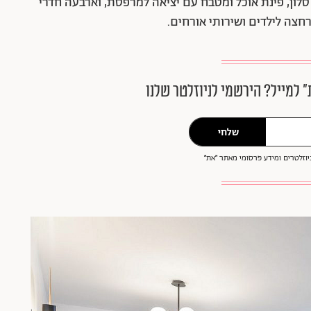
 סלון, פינת אוכל ומטבח עם יציאה למרפסת, וארבעה חדרי
חצה לילדים ושירותי אורחים.
״ למייל? הירשמי לניוזלטר שלנו
שלחי
וזלטרים ומידע פרסומי מאתר ״את״