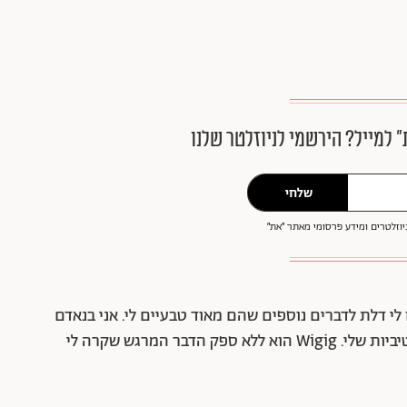
״ למייל? הירשמי לניוזלטר שלנו
שלחי
וזלטרים ומידע פרסומי מאתר ״את״
 לי דלת לדברים נוספים שהם מאוד טבעיים לי. אני בנאדם
מאוד ורסטילי וזאת התפתחות טבעית של הקריאייטיביות שלי. Wigig הוא ללא ספק הדבר המרגש שקרה לי