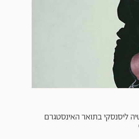
חרי שהקימה השנה את אתר השופינג Wigig זוכה נסטיה ליסנסקי בתואר האינסטגרם