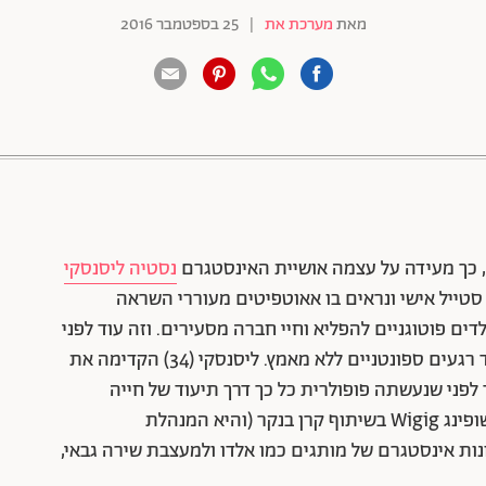
מאת
מערכת את
|
25 בספטמבר 2016
88 שיתופים | 132 צפיות
", כך מעידה על עצמה אושיית האינסטגרם
נסטיה ליסנסקי
 סטייל אישי ונראים בו אאוטפיטים מעוררי השראה
ם פוטוגניים להפליא וחיי חברה מסעירים. וזה עוד לפני
שנגענו בחוש האסתטי המפותח והיכולת שלה ללכוד רגעים ספונטניים ללא מאמץ. ליסנסקי (34) הקדימה את
ני שנעשתה פופולרית כל כך דרך תיעוד של חייה
המסקרנים ומלאי העניין. השנה הקימה את אתר השופינג Wigig בשיתוף קרן בנקר (והיא המנהלת
נות אינסטגרם של מותגים כמו אלדו ולמעצבת שירה גבאי,