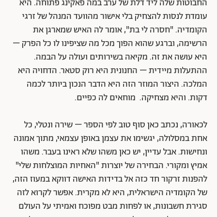
החבוטות שלה ליד דלת של ערב במה פאקינג פתוחה. היא
עומדת לנסות להצחיק בלי אישור מהוועד המנהל של זרגי
הקומדיה. "חסרה לי בת", אומר לה האיש שמארגן את
הרשימה, וברגע שהוא הפוך מכל מה שציפינו לו כל הפרק –
היא עושה את זה. מקיאה בשירותים ועולה על הבמה.
ההתעלות מיידית – החנונית היא רוק סטאר. הדחויה היא
המלכה. היצור המוזר הזה היא הדבר הנכון ביותר לכמה
דקות. והיא מצחיקה. מוחאים לה כפיים.
לכאורה, נכתב כאן סוף טוב לפי הספר – שירה ונטלי, כל
אחת במסלולה, יגשימו את עצמן באופן עצמאי, מתוך אמונה
ונחישות. אבל עדיין, יש כאן משהו שלא ראינו בעבר. משהו
אמיץ ומקורי. הבחירה של יוצרות "האחיות המוצלחות שלי"
להפנות זרקור חד כזה אל בדידות האישה דווקא במעוז הזה,
של הקומדיה הישראלית, היא לא מקרית. אפשר לקרוא לזה
סגירת חשבונות, או לפחות מבט מפוכח ואמיתי על העולם