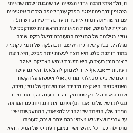
11, הלך איתי הרבה אחרי הצפייה, עד שהבנתי שמה שראיתי
היה ציון דרך פמיניסטי. הפרק עורך לצופה היכרות אינטימית
עם מי שהייתה דמות איזוטרית עד כה – שירה, השותפה
הגיקית של מיטל, ואחת המאזינות הראשונות לפודקסט של
נטלי. בגילומה של התגלית המעוררת דניאל בוקס, שירה
מגלה לנו בפרק שלה כי היא עובדת בהפקה של תכנית קומית
בתור חותכת סלט. היא רוצה לעשות יותר מסלט, היא רוצה
ליצור תוכן בעצמה, היא חושבת שהיא מצחיקה, יש לה
רעיונות – אבל אף אחד לא נותן לה צ'אנס. היא גם עושה
רושם של טיפוס גמלוני, מנותק, אולי איפשהו על הקשת
האוטיסטית. היא קצת מזכירה את השותף של נטלי, מידד,
שגם הוא זכה לפרק שמתמקד רק בו בעונה הקודמת. מידד
(בגילומו של שלומי אברהם) איתגר את הגבריות עם המראה
המוזר שלו, הסירוב שלו להכנע למציאות, ההתעקשות שלו
על ערכים שאיש לא מאמין בהם יותר. שירה, לעומתו,
מתריסה כנגד כל מה ש"נשי" במובן הפתייני של המילה. היא