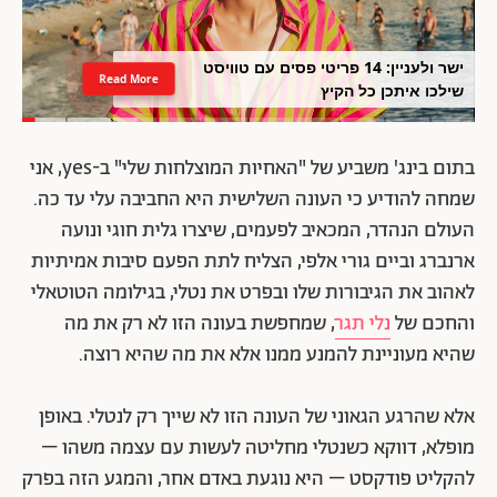
ישר ולעניין: 14 פריטי פסים עם טוויסט
Read More
שילכו איתכן כל הקיץ
בתום בינג' משביע של "האחיות המוצלחות שלי" ב-yes, אני
שמחה להודיע כי העונה השלישית היא החביבה עלי עד כה.
העולם הנהדר, המכאיב לפעמים, שיצרו גלית חוגי ונועה
ארנברג וביים גורי אלפי, הצליח לתת הפעם סיבות אמיתיות
לאהוב את הגיבורות שלו ובפרט את נטלי, בגילומה הטוטאלי
והחכם של
נלי תגר
, שמחפשת בעונה הזו לא רק את מה
שהיא מעוניינת להמנע ממנו אלא את מה שהיא רוצה.
אלא שהרגע הגאוני של העונה הזו לא שייך רק לנטלי. באופן
מופלא, דווקא כשנטלי מחליטה לעשות עם עצמה משהו –
להקליט פודקסט – היא נוגעת באדם אחר, והמגע הזה בפרק