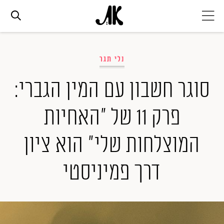
אג׳נדה
נלי תגר
אופנה
סוגר חשבון עם המין הגברי:
פרק 11 של "האחיות
ביוטי
המוצלחות שלי" הוא ציון
סלבס
דרך פמיניסטי
ערוצים נוספים
המגזין