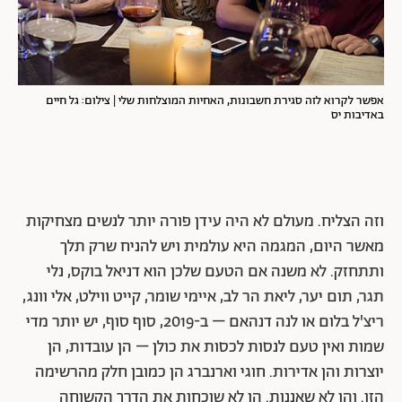
אפשר לקרוא לזה סגירת חשבונות, האחיות המוצלחות שלי | צילום: גל חיים
באדיבות יס
וזה הצליח. מעולם לא היה עידן פורה יותר לנשים מצחיקות
מאשר היום, המגמה היא עולמית ויש להניח שרק תלך
ותתחזק. לא משנה אם הטעם שלכן הוא דניאל בוקס, נלי
תגר, תום יער, ליאת הר לב, איימי שומר, קייט ווילט, אלי וונג,
ריצ'ל בלום או לנה דנהאם – ב-2019, סוף סוף, יש יותר מדי
שמות ואין טעם לנסות לכסות את כולן – הן עובדות, הן
יוצרות והן אדירות. חוגי וארנברג הן כמובן חלק מהרשימה
הזו. והן לא שאננות. הן לא שוכחות את הדרך הקשוחה