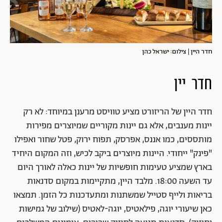
חדר היין | צילום: ישראל כהן
חדר יין
חדר היין של הריזורט מציע טוויסט מרענן במיוחד: לא רק
יינות מענבים, אלא גם יינות מקוריים שמיוצרים מפירות
מותססים, כמו אננס, אפרסק, תפוח ירוק, פטל שחור ואפילו
"פינק" ייחודי. היינות מיוצרים ביקב לכיש, וזה המקום היחיד
בארץ שמציע טעימות חופשיות של יינות כאלה לאורך היום
עד השעה 18:00. מלבד היין, מתקיימות במקום סדנאות
בריאות ולייף סטייל שמשתנות ומתעדכנות כל הזמן. תמצאו
כאן שיעורי יוגה, פילאטיס, יוגה-לאטיס (שילוב של גמישות