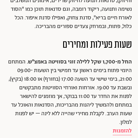
וחיזוק), סדנאות תנועה לחיזוק שרירים, אימונים המשלבים
נשימה ותנועה, ריקוד רומבה, וגם סדנאות תוכן כמו "הסוד
לאורח חיים בריא", סדנת צחוק, ואפילו סדנת איפור. הכל
כלול, פתוח, ובמרחק צעדים ספורים מהבריכה.
שעות פעילות ומחירים
החל מ-1,700 שקל ללילה זוגי בסוויטה באמצ"ש.
המתחם
היומי פתוח בימים ראשון עד חמישי בין השעות 09:00-
21:00, בימי שישי עד השעה 17:00 (בחורף) או 18:00 (בקיץ),
ובשבת עד 19:00. אורחות ואורחי הסוויטות מתבקשים
לפנות את החדר עד 11:00 בבוקר, אך מוזמנים להישאר
במתחם ולהמשיך ליהנות מהבריכות, הסדנאות והאוכל עד
שעות הערב. לקבלת מחירי שהייה ללא לינה – יש לפנות
למלון.
להזמנות