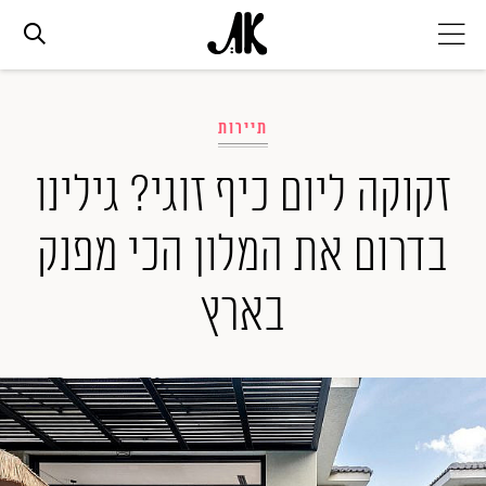
אג׳נדה
תיירות
אופנה
זקוקה ליום כיף זוגי? גילינו
בדרום את המלון הכי מפנק
ביוטי
בארץ
סלבס
ערוצים נוספים
המגזין