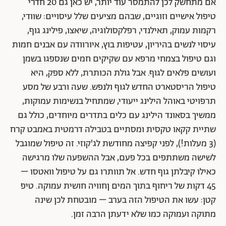
אם מתחשק לכן להתמסר עוד יותר, יש כאן גם 20 חדרי
טיפול אישיים וזוגיים, שבהם מציעים שלל עיסויים: שוודי,
רקמות עמוק, תאילנדי, רפלקסולוגיה, שיאצו, פילינג גוף,
עיסוי לנשים בהיריון, עטיפות בוץ, איורוודה עם אבנים חמות
וגם טיפול בצמחי מרפא עם שקיקים חמים שנספגו בשמן
ועושים פלאים לגוף. אבל גולת הכותרת, ללא ספק, היא
טיפול הריסטארט החדש לגוף ולנפש. שעה ורבע של מסע
תרפויטי באוהל הילינג ייעודי, שמתחיל בנשימות עמוקות,
ממשיך בסאונד הילינג עם כלים בתדרים מיוחדים, כולל גם
שתיית קקאו טקסית ומסתיים בטבילה דרמטית באמבט קרח
(3 מעלות!), לפני קפיצה מחודשת לג'קוזי. זה טיפול שמוגבל
לשישה משתתפים בכל פעם, אבל ההשפעה שלו מרגישה
כאילו קיבלתן גוף חדש. אל תוותרו גם על טיפול וואטסו –
45 דקות של ריחוף בתוך המים ןחוויה חושית עמוקה. טיפ
קטן: עשו את הטיפול הזה בערב – מובטחת לכן שינה
מתוקה ועמוקה כמו שלא ידעתן הרבה זמן.