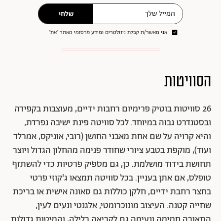
שלחי
אני מאשר/ת קבלת ניוזלטרים ומידע פרסומי מאתר ״את״
הסוויטות
26 סוויטות בוטיק פרימיום רחבות ידיים, מעוצבות בקפידה
ובסטנדרט גבוה במיוחד. לכל סוויטה פינת ישיבה נפרדת,
והיא קרויה על שם אחת מאבני החושן (רובי, אוניקס, אמרלד
ועוד), מוקפת בטבע ציורי שחודר פנימה מהחלון הגדול ויוצר
תחושת בידוד מושלמת. כן, גם מספיק פרטיות כדי להשתזף
טופלס, אם אתן בעניין. בכל סוויטה תמצאו ג'קוזי פרטי
בחצר רחבת ידיים, חלקן כוללות גם סאונה אישית או בריכת
שחייה קטנה. העיצוב מונוכרומטי, אלגנטי ונעים לעין,
התאורה חמימה ונעימה גם לקריאה בלילה, והמיטות גדולות