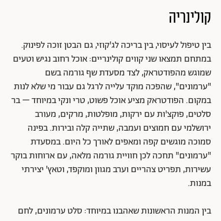
קולינריה
בין טיפול לעיסוי, בין בריכה לג'קוזי, גם הבטן זוכה לפינוק.
במתחם תמצאו שני קווים קולינריים: אוכל רחוב נגיש וטעים
שמוגש מהפודטראק, לצד מסעדת שף גורמה בשם
"ערמונים", שהפכה מוקד עלייה לרגל גם עבור מי שלא לנות
במקום. הפודטראק מציע אוכל פשוט, טרי ונקי במיוחד – בר
סלטים, פוקצ'ות עם ירקות, מופלטות, מרקים, מעורב
ירושלמי עם חמוצים ועמבה, שתייה קלה ובירות. בפינה
סמוכה מוגשים קפה ומאפים לאורך כל היום. במסעדת
"ערמונים" תחכה לכן חוויית גורמה מלאה, עם ארוחות בוקר
עשירות, תפריט צהריים וערב מגוון ומוקפד, וטאץ' יצירתי
במנות.
בין המנות הראשונות שאהבנו במיוחד: סלט ערמונים, לחם