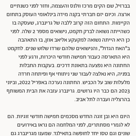
בברזיל, שם הקים מרכז וולנס והעצמה, וחזר לפני כשנתיים
ארצה. וכיום יזם חברתי בקנה מידה בינלאומי העוסק בתחום
הקיימות. התחום הזה קרוב ללבה של גרינברג, שעסקה בו
כשהייתה נשואה לברק חקמט, נישואים מספר 2 שלה. לפני
כן היא הייתה נשואה למקעקע אליאב אוזן, בו התאהבה
ב"האח הגדול", והנישואים שלהם שרדו שלוש שנים. לחקמט
היא התארסה כעבור חמישה חודשי היכרות, ורגע לפני
החתונה היא נפצעה בתאונת דרכים. בעקבות החבלות
בפניה, היא נאלצה לעבור שני ניתוחי אף ופיתחה חרדה
מלעלות שוב על הכביש. החתונה נערכה באפריל 2022, וביוני
2023 הם כבר היו גרושים. גרינברג עזבה את הבית המשותף
בהרצליה ועברה לתל אביב.
היום היא ובן זוגה החדש מסכמים חמישה חודשי זוגיות. הם
לא לגמרי מסתתרים, לפני המלחמה הם נראו באירועים
שונים וגם טסו יחד לחופשה בתאילנד. שמענו מגרינברג גם