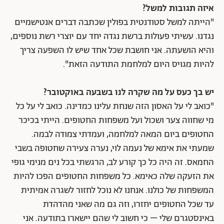
איזה תגובות למשל?
"הייתה למשל סטודנטית בפולין שכתבה דברים אנטישמיים
נגדנו. עשיתי פעולות ברשת נגדה יחד עם יוצרי רשת נוספים,
והיא הושעתה. אני חושבת שכל אחד שיש לו השפעה צריך
להיות מגויס היום למלחמת התודעה הזאת".
יש בך כעס על מה שקרה לנו בשבעה באוקטובר?
"כואב לי על האסון הזה שנחת עלינו כמדינה. כואב לי על כל
מי שחווה צער ושכול ועל משפחות החטופים. הייתי בכיכר
החטופים ביום המאה למלחמה, ועמדתי צמודה לבמה.
שמעתי את אימא של נעמה לוי, נערה צעירה שחטופה בשבי
החמאס. זה היה כל כך קורע לב, הרגשתי בכל נים מנימי גופי
את הזעקה שלה כאימא. כל משפחות החטופים הפכו להיות
המשפחות של כולנו. אנחנו לא נוכל לחזור לשגרה אמיתית
עד שכל החטופים יחזרו, וזה גם מה שאני מהדהדת
באינסטגרם שלי – כי חשוב לי שהם יישארו בתודעה. אני