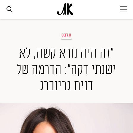
אג׳נדה
סלבס
אופנה
"זה היה נורא קשה, לא
ישנתי דקה": הדרמה של
ביוטי
דנית גרינברג
סלבס
ערוצים נוספים
המגזין