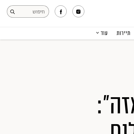
תיירות
עוד
המגזין
תרבות ופנאי
קריירה
הפקות אופנה
תוכן מקודם
ה":
ום