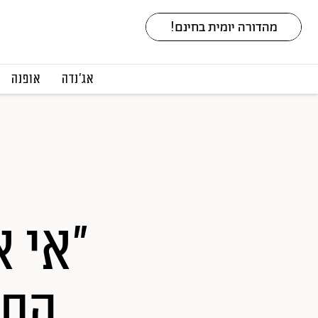
אג׳נדה
אופנה
"אי 
הסו