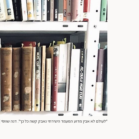
"לעולם לא אבין מדוע המעמד היצירתי נאבק קשה כל כך". דנה שוופי | 