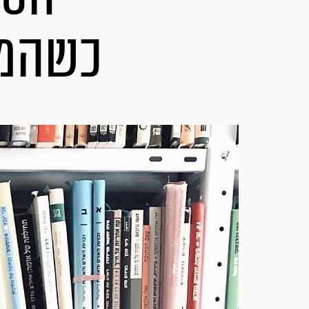
כשהמצ