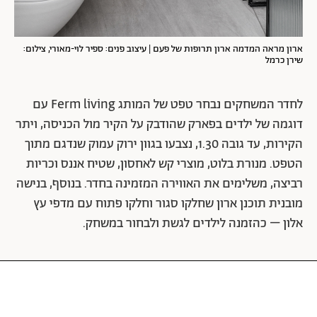
ארון מראה המדמה ארון תרופות של פעם
| עיצוב פנים: ספיר לוי-מאורי, צילום:
שירן כרמל
לחדר המשחקים נבחר טפט של המותג Ferm living עם
דוגמה של ילדים בפארק שהודבק על הקיר מול הכניסה, ויתר
הקירות, עד גובה 1.30, נצבעו בגוון ירוק עמוק שנדגם מתוך
הטפט. מנורת בלוט, מוצרי קש לאחסון, שטיח אננס וכריות
רביצה, משלימים את האווירה המזמינה בחדר. בנוסף, בנישה
מובנית תוכנן ארון שחלקו סגור וחלקו פתוח עם מדפי עץ
אלון – כהזמנה לילדים לגשת ולבחור במשחק.