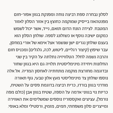
לסלון נבחרה ספת רביצה נוחה ומפנקת בגוון אפור-חום
מפנטהאוז בייסיק שמוקמה כחוצץ בין אזור הסלון לאזור
המטבח. לצידה הונח הדום תואם, נייד, אשר יכול לשמש
כמקום ישיבה נוסף או כשזלונג לספה. שולחן הסלון הוא
בעצם שולחן נגרים ישן שנשמר אצל אימא של אורי במחסן,
עבר שיפוץ (קיצור רגליים, ליטוש, לכה, גלגלים) ומכניס חום
והרבה נשמה לחלל. הטלוויזיה נתלתה על הקיר בין שני
החלונות ויחידה מינימליסטית תלויה גם היא בגוון שחור
ובדוגמה מחורצת מוקמה מתחתיה לאחסון המדיה. אל אלה
נוספו שולחן צד מינימליסטי מעץ אלון טבעי, גוף תאורה
מודרני בגוון בורדו, כרית רביצה בדוגמת פסים על השטיח,
כריות נוי בגווני אדמה על הספה, שטיח בגוון אבן (כולם מפה
נורמל), עציצים ואקססוריז נוספים שמשלימים את האווירה
ומייצרים סלון משפחתי, חמים, מזמין, ורסטילי ומלא באופי.