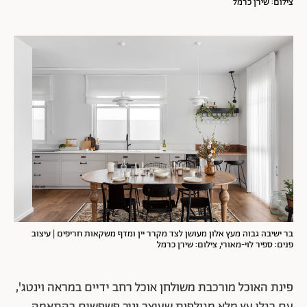
צילום: שירן כרמל
בר ישיבה גבוה מעץ אלון מעושן לצד מקרר יין ומדף משקאות חריפים
| עיצוב
פנים: ספיר לוי-מאורי, צילום: שירן כרמל
פינת האוכל מורכבת משולחן אוכל רחב ידיים במראה וינטג',