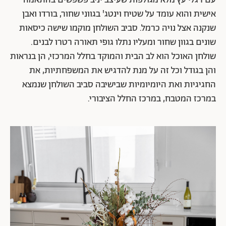
עם רגלי עץ מלא מגולפות שעיצב יניב פשפשים בהתאמה
אישית והוא עומד על שטיח וינטג' בגווני שחור, בורדו ואבן
שנקנה אצל נויה כרמל. סביב השולחן מוקמו שישה כיסאות
שונים בגוון שחור ומעליו נתלו גופי תאורה רטרו לבנים.
שולחן האוכל הוא לב הבית והמוקד בחלל המרכזי, הן בנראות
והן בגודל וכל זה על מנת להדגיש את המשפחתיות, את
החגיגיות ואת היומיומיות שבישיבה סביב השולחן שנמצא
במרכז המטבח, במרכז החלל הציבורי.