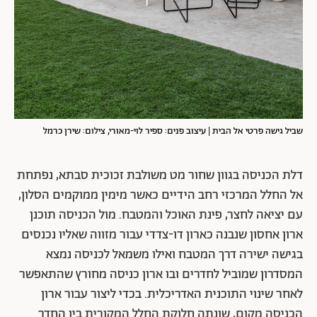
שביל גישה פרטי אל הבית | עיצוב פנים: ספיר לוי-מאורי, צילום: שירן כרמל
דלת הכניסה בגוון שחור מט משולבת זכוכית סבתא, נפתחת
אל החלל המרכזי רחב הידיים כאשר מימין ממוקמים הסלון,
עם יציאה לחצר, פינת האוכל והמטבח. מול הכניסה תוכנן
ארון אחסון שנבנה כארון דו-צדדי עבור מזווה שאליו נכנסים
בגישה ישירה דרך המטבח ואילו משמאל לכניסה נמצא
המסדרון שמוביל לחדרים ובו ארון כניסה מחורץ שהתאפשר
לאחר שינוי התוכנית האדריכלית. בכדי ליצור עבור ארון
הכניסה מקום, שונתה חלוקת החלל המקורית בין החדר