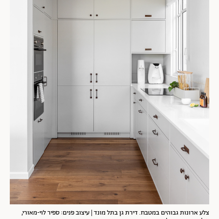
צלע ארונות גבוהים במטבח. דירת גן בתל מונד | עיצוב פנים: ספיר לוי-מאורי,