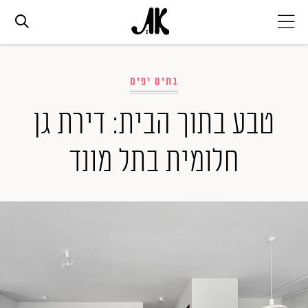
אג׳נדה
בתים יפים
אופנה
טבע בתוך הבית: דירת גן
חלומית בתל מונד
ביוטי
סלבס
ערוצים נוספים
המגזין