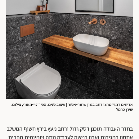
אריחים דמויי טרצו רחב בגוון שחור-אפור
| עיצוב פנים: ספיר לוי-מאורי, צילום:
שירן כרמל
בחדר העבודה תוכנן דסק גדול ורחב מעץ בירץ חשוף המשלב
אחסון במגירות וארון בנישה לעבודה נוחה ויומיומית מהבית.