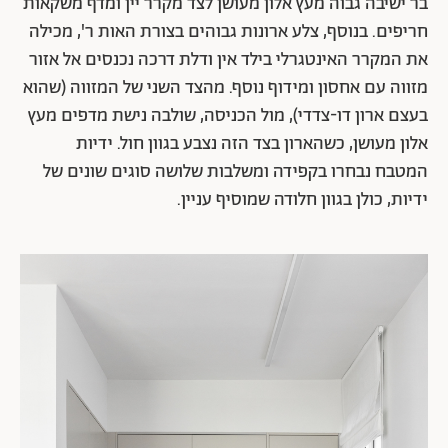
בר ישיבה גבוה מעץ אלון מעושן לצד מקרר יין ומדף משקאות
חריפים. בנוסף, צלע ארונות גבוהים בצורת האות ר', מכילה
את המקרר האינטגרלי בילד אין ודלת דרכה נכנסים אל אזור
מזווה עם אחסון ומידוף נוסף. מהצד השני של המזווה (שהוא
בעצם ארון דו-צדדי), מול הכניסה, שולבה נישת מדפים מעץ
אלון מעושן, כשהארון בצד הזה נצבע בגוון חול.
ידיות
המטבח נבחרו בקפידה ומשלבות שלושה סוגים שונים של
ידיות, כולן בגוון חלודה שמוסיף עניין.