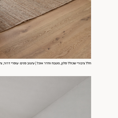
חלל ציבורי שכולל סלון, מטבח וחדר אוכל | עיצוב פנים: עופרי דרור, צי