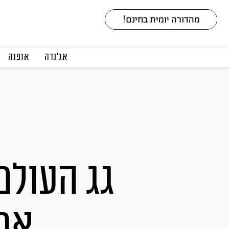
אג׳נדה
אופנה
גג העולם
את