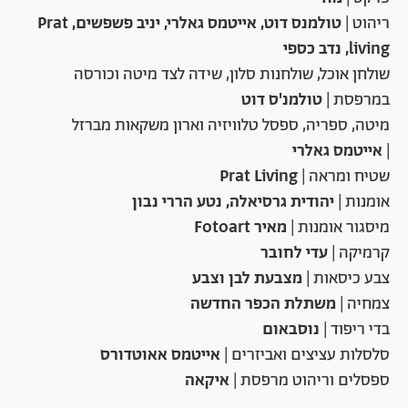
ריהוט |
טולמנס דוט, אייטמס גאלרי, יניב פשפשים, Prat
living, נדב כספי
שולחן אוכל, שולחנות סלון, שידה לצד מיטה וכורסה
במרפסת |
טולמנ'ס דוט
מיטה, ספריה, ספסל טלוויזיה וארון משקאות מברזל
|
אייטמס גאלרי
שטיח ומראה |
Prat Living
אומנות |
יהודית גרסיאלה, נטע הררי נבון
מיסגור אומנות |
מאיר Fotoart
קרמיקה |
עדי לחובר
צבע כיסאות |
מצבעת לבן וצבע
צמחיה |
משתלת הכפר החדשה
בדי ריפוד |
נוסבאום
סלסלות עציצים ואביזרים |
אייטמס אאוטדורס
ספסלים וריהוט מרפסת |
איקאה