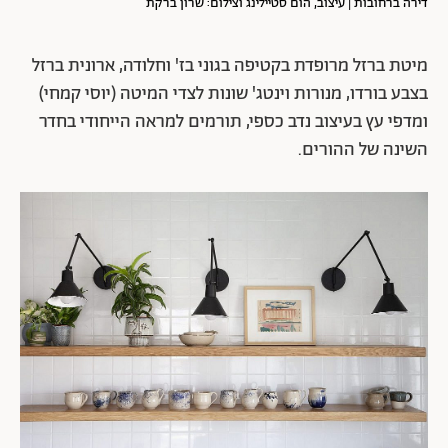
דירה ברחובות | עיצוב, הום סטיילינג וצילום: שרון ברקת
מיטת ברזל מרופדת בקטיפה בגוני בז' וחלודה, ארונית ברזל
בצבע בורדו, מנורות וינטג' שונות לצדי המיטה (יוסי קמחי)
ומדפי עץ בעיצוב נדב כספי, תורמים למראה הייחודי בחדר
השינה של ההורים.