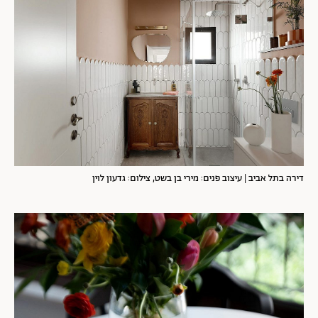
דירה בתל אביב | עיצוב פנים: מירי בן בשט, צילום: גדעון לוין