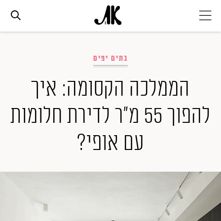
אג׳נדה
בתים יפים
אופנה
הממלכה הקסומה: איך
להפוך 55 מ"ר לדירת חלומות
ביוטי
עם אופי?
סלבס
ערוצים נוספים
המגזין