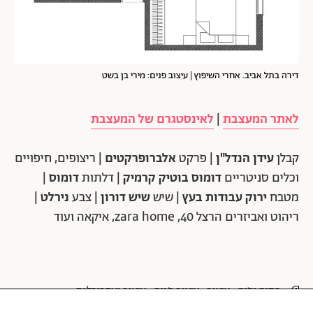
דירה בתל אביב. אחרי השיפוץ | עיצוב פנים: מירי בן בשט
לאתר המעצבת
|
לאינסטגרם של המעצבת
קבלן
עידן הנדל"ן |
פרקט
אלברופרקטים |
ריצופים, חיפויים
וכלים סניטריים
דומוס בוטיק קרמיק |
דלתות
דומוס |
מטבח
ירוק עבודות בעץ |
שיש
שיש דורון |
צבע
נירלט |
ריהוט ואביזרים הרצל 40, zara home, איקאה ועוד
בתים יפים
עיצוב
עיצוב פנים
עיצוב ואדריכלות