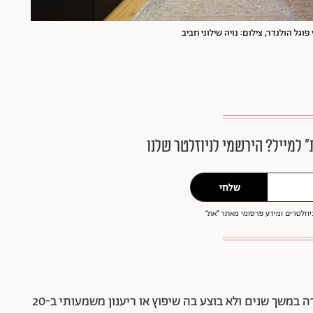
פוגל הולנדר, צילום: נויה שילוני חביב
״ למייל? הירשמי לניוזלטר שלנו
שלחי
וזלטרים ומידע פרסומי מאתר ״את״
מדובר בפרויקט שיפוץ מאסיבי לדירה ישנה שהושכרה במשך שנים ולא בוצע בה שיפוץ או ריענון משמעותי ב-20