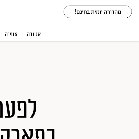
אג׳נדה
אופנה
לפעמי
בפארק: