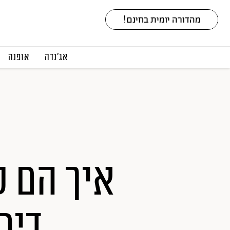
אג׳נדה
אופנה
איך הם ע
דיר