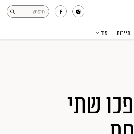
תיירות
עוד
המגזין
תרבות ופנאי
קריירה
הפקות אופנה
תוכן מקודם
פכו שתי
חת