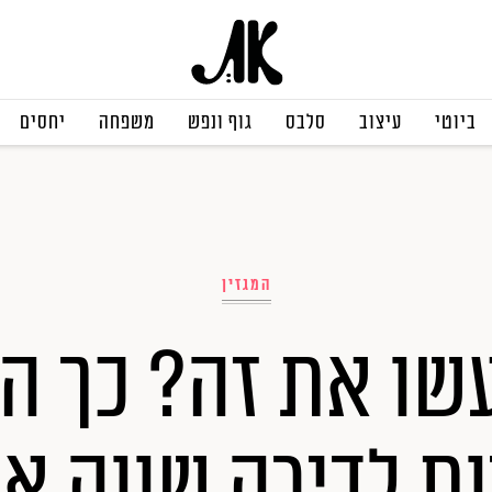
ביוטי
עיצוב
סלבס
גוף ונפש
משפחה
יחסים
המגזין
שו את זה? כך ה
ות לדירה שווה א