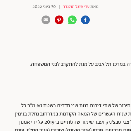
מאת
עדי פוגל הולנדר
|
30 ביוני 2022
88 שיתופים | 132 צפיות
דירת שלושה וחצי חדרים בשטח 120 מ"ר שנוצרה מחיבור של שתי דירות בנות שני חדרים בשטח 60 מ"ר כל
ת שנות העשרים של המאה הקודמת במדרחוב נחלת בנימין
על ידי יואל לייטס וחיים סורוקה בתכנונו של אדריכל צבי טבצ'ניק ועבר שימור שהסתיים ב-2019 על ידי אמנון
ם מרכזיים, פרטי (אזור השינה) וציבורי (אזור הסלון, פינת