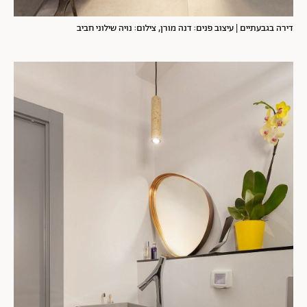
דירה בגבעתיים | עיצוב פנים: דנה מורן, צילום: נויה שילוני חביב