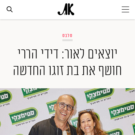
אג׳נדה
סלבס
אופנה
יוצאים לאור: דידי הררי
חושף את בת זוגו החדשה
ביוטי
סלבס
ערוצים נוספים
המגזין