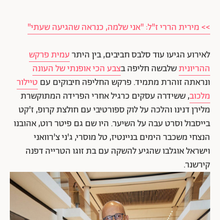
>> מירית הררי ז"ל: "אני שלמה, כנראה שהגיעה שעתי"
לאירוע הגיעו עוד סלבס חביבים, בין היתר
עמית פרקש
ההריונית
שלבשה חליפה ב
צבע הכי אופנתי של העונה
ונראתה זוהרת מתמיד. פרקש החליפה חיבוקים עם
טיילור
מלכוב
, ששידרה עסקים כרגיל אחרי הפרידה המתוקשרת
מלירן דנינו והלכה על לוק ספורטיבי עם חולצת קרופ, ז'קט
בייסבול וסרט עבה על השיער. היו שם גם פיטר רוט, אהובנו
הנצחי משכבר הימים בניינטיז, טל מוסרי, ג'ני צ'רוואני
וישראל אוגלבו שהגיע להשקה עם בת זוגו הטרייה דפנה
קירשנר.