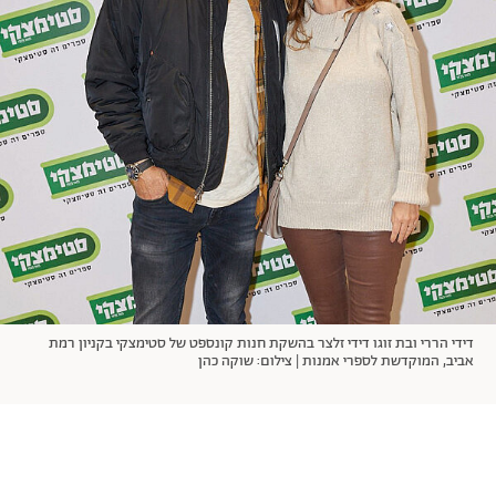
אודות
תרבות ופנאי
מי אנחנו
הפקות אופנה
שירות לקוחות למנויים
תנאי שימוש
עיצוב
מדיניות פרטיות
בריאות
כתבו לנו
הצהרת נגישות
קריירה
יחסים
© יובל סיגלר תקשורת בע"מ 2026
RGB Media
משפחה
Designed, Developed and Powered by
חופש
תוכן מקודם
דידי הררי ובת זוגו דידי זלצר בהשקת חנות קונספט של סטימצקי בקניון רמת
אביב, המוקדשת לספרי אמנות | צילום: שוקה כהן